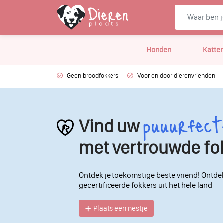
Honden
Katte
Geen broodfokkers
Voor en door dierenvrienden
puuurfect
Vind uw
met vertrouwde fo
Ontdek je toekomstige beste vriend! Ontde
gecertificeerde fokkers uit het hele land
Plaats een nestje