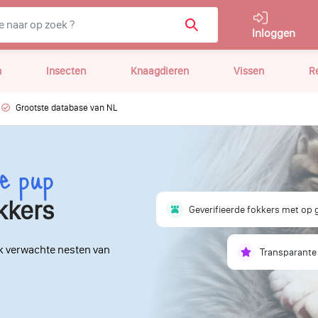
Inloggen
n
Insecten
Knaagdieren
Vissen
R
Grootste database van NL
e pup
kkers
Geverifieerde fokkers met op
k verwachte nesten van
Transparante