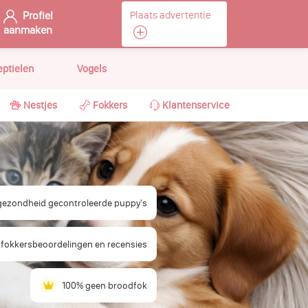
Profiel
Plaats advertentie
aanmaken
eptielen
Vogels
Nestjes
Fokkers
Klantenservice
 gezondheid gecontroleerde puppy's
 fokkersbeoordelingen en recensies
100% geen broodfok