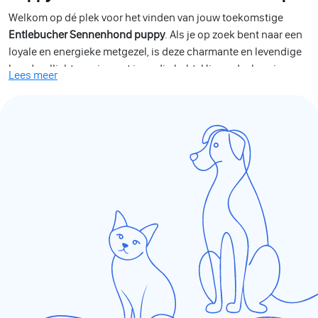
Welkom op dé plek voor het vinden van jouw toekomstige
Entlebucher Sennenhond puppy
. Als je op zoek bent naar een
loyale en energieke metgezel, is deze charmante en levendige
hond wellicht precies wat je nodig hebt. Hieronder lees je meer
Lees meer
over dit fantastische ras, zodat je precies weet waar je aan
begint.
De
Entlebucher Sennenhond
is de kleinste van de Zwitserse
Sennenhonden en staat bekend om zijn opvallende
driekleurige vacht en intelligente uitstraling. Dit hondenras is
oorspronkelijk gefokt om te werken op boerderijen als
veedrijver en bewaker, wat ze zeer geschikte familiehonden
maakt. Ze zijn energiek, trouw en staan altijd klaar om hun
baasje te plezieren.
Bij het aanschaffen van een
Entlebucher Sennenhond puppy
is
het belangrijk te weten dat ze veel beweging en mentale
stimulatie nodig hebben. Deze honden gedijen bij veel
activiteit en zijn dol op uitdagingen, zoals hondensporten en