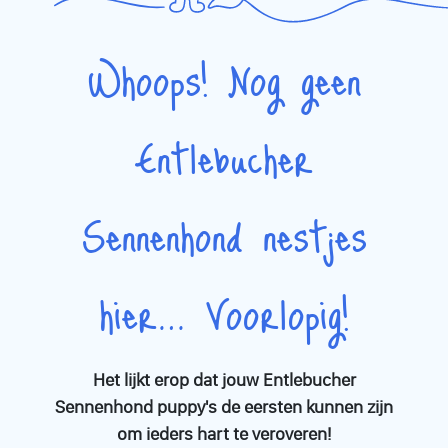
lange wandelingen in de natuur. Ben jij en je gezin actief en
veel buiten? Dan kan een Entlebucher Sennenhond wel eens
Whoops! Nog geen
de perfecte match zijn!
Bij ons vind je een overzicht van betrouwbare fokkers die hun
Entlebucher
Entlebucher Sennenhond pups
te koop aanbieden. Elke fokker
voldoet aan hoge standaarden en zorgt ervoor dat de pups
opgroeien in een gezonde en liefdevolle omgeving. Vragen
over de gezondheid en achtergrond van de puppy kunnen
Sennenhond nestjes
direct met de fokker besproken worden, zodat je met een
gerust hart een keuze kunt maken.
hier… Voorlopig!
Ben je geïnteresseerd in het adopteren van een
Entlebucher
Sennenhond puppy
? Neem dan gerust contact op met één van
de aangesloten fokkers en ontdek wat het beste bij jouw
levensstijl past. Je nieuwe viervoeter wacht misschien wel op
Het lijkt erop dat jouw Entlebucher
je! En mocht je vragen hebben, onze gemeenschap van
Sennenhond puppy's de eersten kunnen zijn
hondenliefhebbers staat klaar om je te ondersteunen in deze
spannende tijd.
om ieders hart te veroveren!