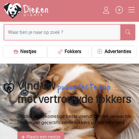
Nestjes
Fokkers
Advertenties
puuurfecte pup
Vind uw
met vertrouwde fokkers
Ontdek je toekomstige beste vriend! Ontdek verwachte
nesten van gecertificeerde fokkers uit het hele land
Plaats een nestje