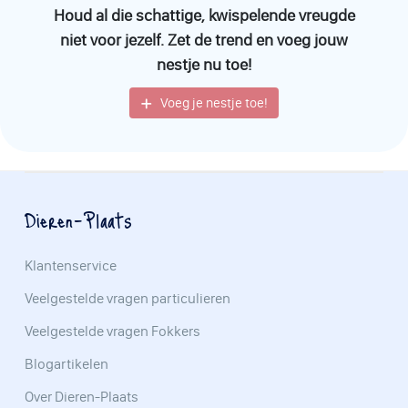
Houd al die schattige, kwispelende vreugde
Veel plezier met het vinden van jouw
Entlebucher Sennenhond
niet voor jezelf. Zet de trend en voeg jouw
puppy
en welkom in de wereld van deze geweldige, trouwe
nestje nu toe!
vrienden. We zijn er zeker van dat deze puppy je leven zal
verrijken!
Voeg je nestje toe!
Dieren-Plaats
Klantenservice
Veelgestelde vragen particulieren
Veelgestelde vragen Fokkers
Blogartikelen
Over Dieren-Plaats