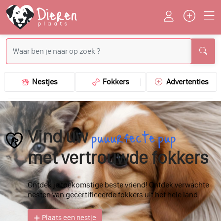
Nestjes
Fokkers
Advertenties
puuurfecte pup
Vind uw
met vertrouwde fokkers
Ontdek je toekomstige beste vriend! Ontdek verwachte
nesten van gecertificeerde fokkers uit het hele land
Plaats een nestje