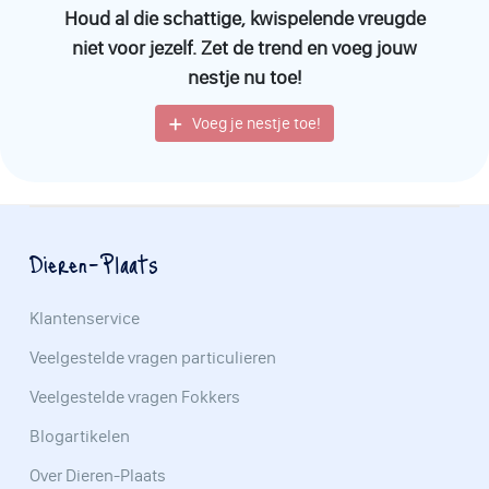
welzijn hoog in het vaandel hebben staan. Zo weet je zeker dat
Houd al die schattige, kwispelende vreugde
je een gezonde, goed gesocialiseerde puppy in huis haalt die
niet voor jezelf. Zet de trend en voeg jouw
vele jaren van liefde en vriendschap met zich mee zal brengen.
nestje nu toe!
Het aanbieden van een
puppy Argentijnse Dog
vereist inzet en
Voeg je nestje toe!
verantwoordelijkheid, maar de beloningen zijn onbetaalbaar.
Met de juiste zorg, training en liefde, zal een puppy van dit ras
een waardevolle toevoeging zijn aan elk gezin.
Dieren-Plaats
Klantenservice
Veelgestelde vragen particulieren
Veelgestelde vragen Fokkers
Blogartikelen
Over Dieren-Plaats