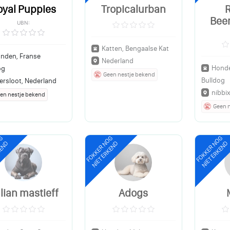
oyal Puppies
Tropicalurban
Bee
UBN:
Katten, Bengaalse Kat
nden, Franse
Nederland
Honde
og
Geen nestje bekend
Bulldog
ersloot, Nederland
nibbi
en nestje bekend
Geen 
OG
FOKKER NOG
FOKKER NOG
KEND
NIET ERKEND
NIET ERKEND
alian mastieff
Adogs