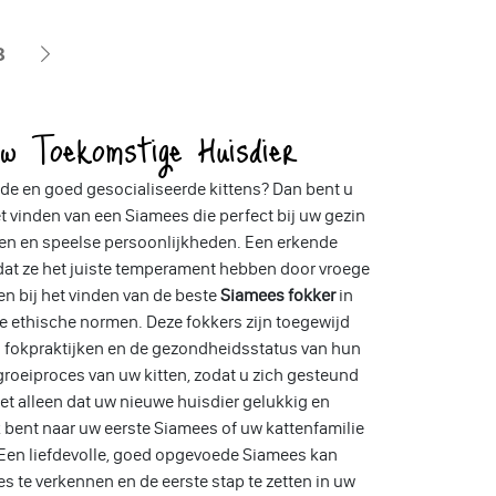
8
 Toekomstige Huisdier
de en goed gesocialiseerde kittens? Dan bent u
het vinden van een Siamees die perfect bij uw gezin
en en speelse persoonlijkheden. Een erkende
r dat ze het juiste temperament hebben door vroege
n bij het vinden van de beste
Siamees fokker
in
ge ethische normen. Deze fokkers zijn toegewijd
un fokpraktijken en de gezondheidsstatus van hun
 groeiproces van uw kitten, zodat u zich gesteund
iet alleen dat uw nieuwe huisdier gelukkig en
 bent naar uw eerste Siamees of uw kattenfamilie
. Een liefdevolle, goed opgevoede Siamees kan
s te verkennen en de eerste stap te zetten in uw