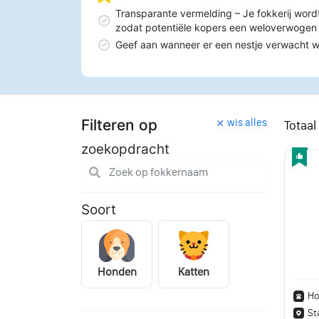
Transparante vermelding – Je fokkerij word
zodat potentiële kopers een weloverwoge
Geef aan wanneer er een nestje verwacht 
Filteren op
wis alles
Totaal
zoekopdracht
Soort
Honden
Katten
Ho
St