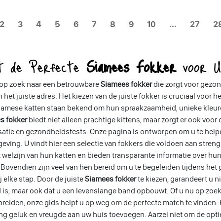
2
3
4
5
6
7
8
9
10
...
27
2
dt de Perfecte
Siamees Fokker
voor Uw
 op zoek naar een betrouwbare
Siamees fokker
die zorgt voor gezon
n het juiste adres. Het kiezen van de juiste fokker is cruciaal voor 
Siamese katten staan bekend om hun spraakzaamheid, unieke kleur
s fokker
biedt niet alleen prachtige kittens, maar zorgt er ook voo
satie en gezondheidstests. Onze pagina is ontworpen om u te helpe
ving. U vindt hier een selectie van fokkers die voldoen aan stren
 welzijn van hun katten en bieden transparante informatie over h
 Bovendien zijn veel van hen bereid om u te begeleiden tijdens het
ij elke stap. Door de juiste
Siamees fokker
te kiezen, garandeert u n
is, maar ook dat u een levenslange band opbouwt. Of u nu op zoek
tbreiden, onze gids helpt u op weg om de perfecte match te vinden
ng geluk en vreugde aan uw huis toevoegen. Aarzel niet om de optie