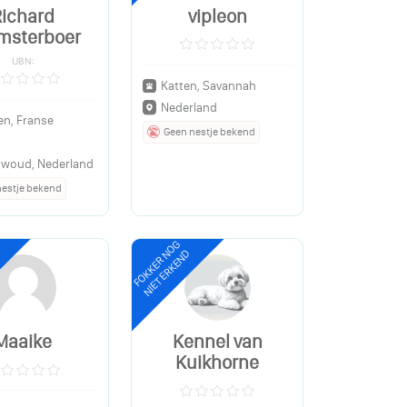
Richard
vipleon
msterboer
UBN:
Katten, Savannah
Nederland
n, Franse
Geen nestje bekend
xwoud, Nederland
nestje bekend
FOKKER NOG
NIET ERKEND
Maaike
Kennel van
Kuikhorne