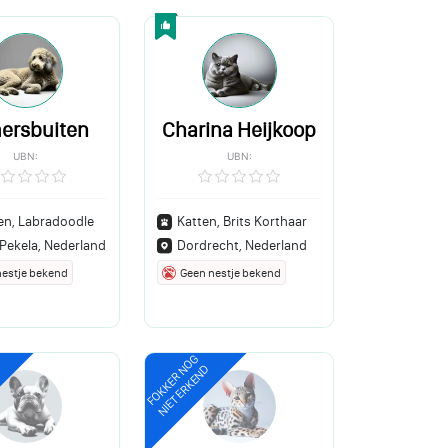
ersbuiten
Charina Heijkoop
UBN:
UBN:
n, Labradoodle
Katten, Brits Korthaar
Pekela, Nederland
Dordrecht, Nederland
nestje bekend
Geen nestje bekend
FOKKER NOG
NIET ERKEND