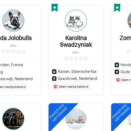
nda Jolobulls
Karolina
Zom
Swadzyniak
UBN:
UBN:
nden, Franse
Honde
Katten, Siberische Kat
og
Oude 
Spanbroek, Nederland
sterwijk, Nederland
Geen 
Geen nestje bekend
en nestje bekend
FOKKER NOG
FOKKER NOG
NIET ERKEND
NIET ERKEND