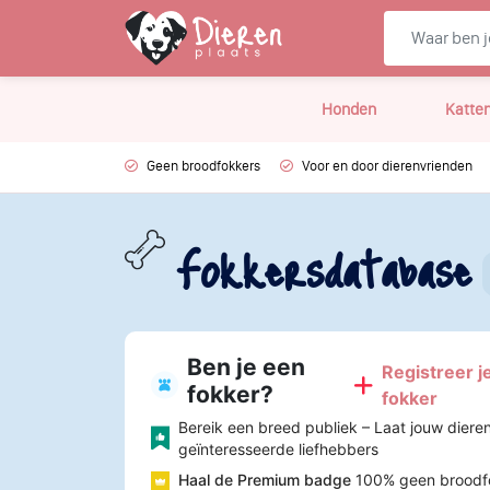
Honden
Katte
Geen broodfokkers
Voor en door dierenvrienden
Fokkersdatabase
Ben je een
Registreer je
fokker?
fokker
Bereik een breed publiek – Laat jouw diere
geïnteresseerde liefhebbers
Haal de Premium badge
100% geen broodf