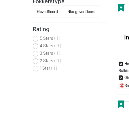
Fokkerstype
Geverifieerd
Niet geverifieerd
Rating
I
5 Stars
( 1 )
4 Stars
( 0 )
3 Stars
( 1 )
2 Stars
( 0 )
Ho
1 Star
( 1 )
Bulld
Oi
Ge