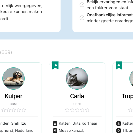
Bekijk ervaringen en in
t eerlijk weergegeven,
een fokker voor staat
n keuze kunnen maken
Onafhankelijke informa
wordt
minder goede ervaring
(
669
)
Kuiper
Carla
Tro
UBN:
UBN:
nden, Shih Tzu
Katten, Brits Korthaar
Katte
aphorst, Nederland
Musselkanaal,
Tilbu