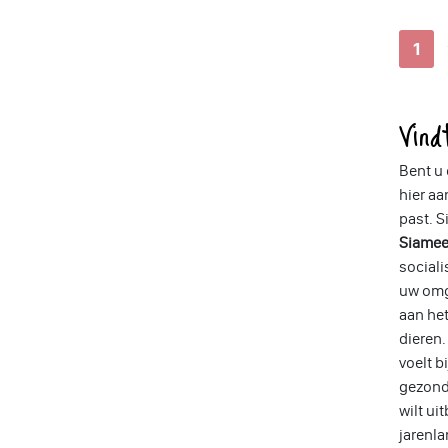
1
Vin
Bent u
hier aa
past. 
Siamee
sociali
uw omge
aan het
dieren.
voelt b
gezond 
wilt ui
jarenla