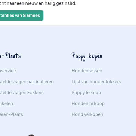
ht naar een nieuw en harig gezinslid.
tenties van Siamees
n-Plaats
Puppy kopen
nservice
Hondenrassen
telde vragen particulieren
Lijst van hondenfokkers
stelde vragen Fokkers
Puppy te koop
tikelen
Honden te koop
eren-Plaats
Hond verkopen