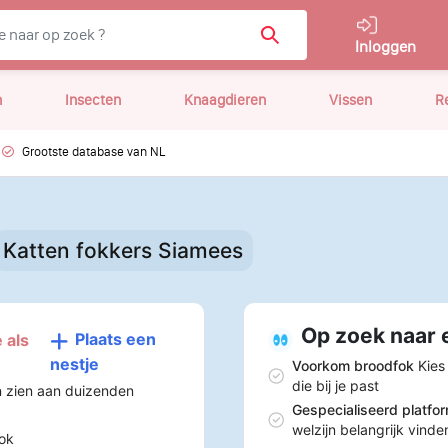
Inloggen
n
Insecten
Knaagdieren
Vissen
R
Grootste database van NL
Katten fokkers Siamees
Op zoek naar 
Plaats een
 als
nestje
Voorkom broodfok
Kies
die bij je past
n zien aan duizenden
Gespecialiseerd platfo
welzijn belangrijk vinde
ok