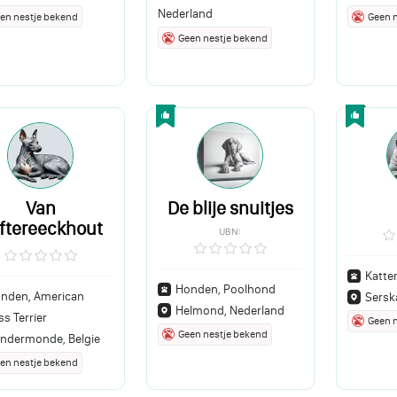
Nederland
en nestje bekend
Geen 
Geen nestje bekend
Van
De blije snuitjes
ftereeckhout
UBN:
Katten
Honden, Poolhond
nden, American
Sersk
Helmond, Nederland
ss Terrier
Geen 
Geen nestje bekend
ndermonde, Belgie
en nestje bekend