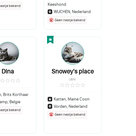
Keeshond
nestje bekend
WIJCHEN, Nederland
Geen nestje bekend
Dina
Snowey's place
UBN:
, Brits Korthaar
Katten, Maine Coon
amp, Belgie
Vorden, Nederland
nestje bekend
Geen nestje bekend