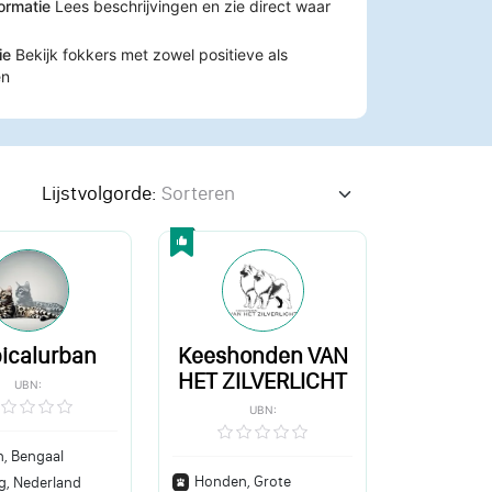
formatie
Lees beschrijvingen en zie direct waar
tie
Bekijk fokkers met zowel positieve als
en
Lijstvolgorde:
picalurban
Keeshonden VAN
HET ZILVERLICHT
UBN:
UBN:
n, Bengaal
Honden, Grote
rg, Nederland