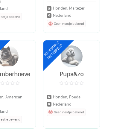
n
Honden, Maltezer
land
Nederland
nestje bekend
Geen nestje bekend
FOKKER NOG
NIET ERKEND
kimberhoeve
Pups&zo
n, American
Honden, Poedel
Nederland
land
Geen nestje bekend
nestje bekend