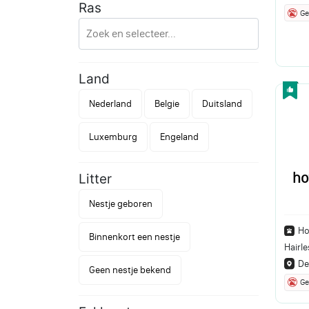
Ras
Ge
Land
Nederland
Belgie
Duitsland
Luxemburg
Engeland
ho
Litter
Nestje geboren
Ho
Binnenkort een nestje
Hairle
De
Geen nestje bekend
Ge