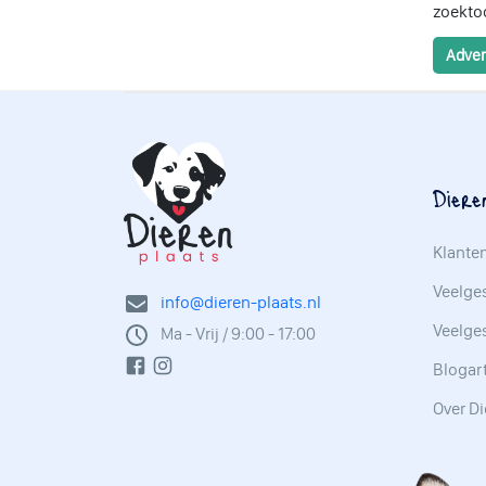
zoektoc
Adver
Diere
Klante
Veelges
info@dieren-plaats.nl
Veelge
Ma - Vrij / 9:00 - 17:00
Blogar
Over Di