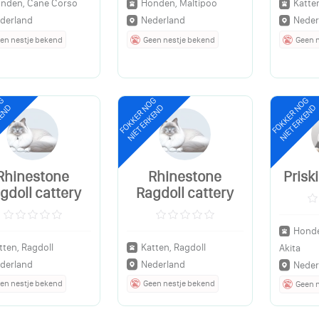
nden, Cane Corso
Honden, Maltipoo
Katte
derland
Nederland
Neder
en nestje bekend
Geen nestje bekend
Geen 
OG
FOKKER NOG
FOKKER NOG
KEND
NIET ERKEND
NIET ERKEND
Rhinestone
Rhinestone
Pris
gdoll cattery
Ragdoll cattery
Honde
tten, Ragdoll
Katten, Ragdoll
Akita
derland
Nederland
Neder
en nestje bekend
Geen nestje bekend
Geen 