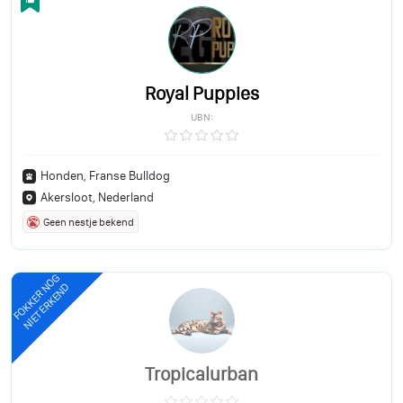
Royal Puppies
UBN:
Honden, Franse Bulldog
Akersloot, Nederland
Geen nestje bekend
FOKKER NOG
NIET ERKEND
Tropicalurban