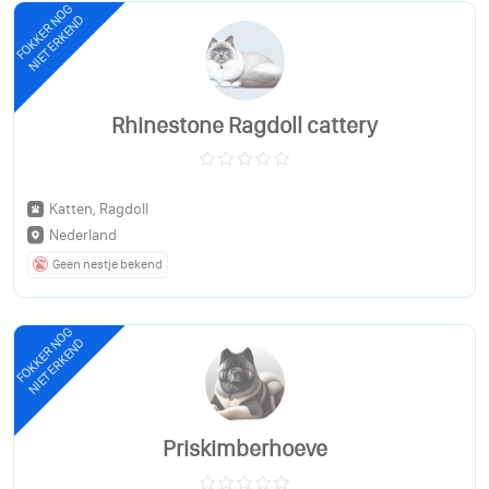
FOKKER NOG
NIET ERKEND
Rhinestone Ragdoll cattery
Katten, Ragdoll
Nederland
Geen nestje bekend
FOKKER NOG
NIET ERKEND
Priskimberhoeve