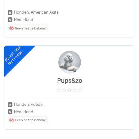
Honden, American Akita
Nederland
Geen nestje bekend
FOKKER NOG
NIET ERKEND
Pups&zo
Honden, Poedel
Nederland
Geen nestje bekend