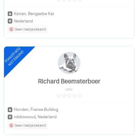
Katten, Bengaalse Kat
Nederland
Geen nestje bekend
FOKKER NOG
NIET ERKEND
Richard Beemsterboer
UBN:
Honden, Franse Bulldog
nibbixwoud, Nederland
Geen nestje bekend