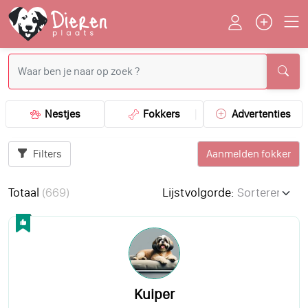
Nestjes
Fokkers
Advertenties
Filters
Aanmelden fokker
Totaal
(
669
)
Lijstvolgorde:
Kuiper