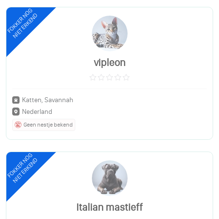
FOKKER NOG
NIET ERKEND
vipleon
Katten, Savannah
Nederland
Geen nestje bekend
FOKKER NOG
NIET ERKEND
Italian mastieff