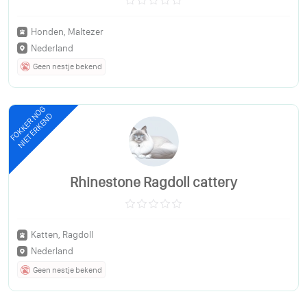
Honden, Maltezer
Nederland
Geen nestje bekend
FOKKER NOG
NIET ERKEND
Rhinestone Ragdoll cattery
Katten, Ragdoll
Nederland
Geen nestje bekend