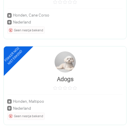
Honden, Cane Corso
Nederland
Geen nestje bekend
FOKKER NOG
NIET ERKEND
Adogs
Honden, Maltipoo
Nederland
Geen nestje bekend