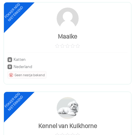
FOKKER NOG
NIET ERKEND
Maaike
Katten
Nederland
Geen nestje bekend
FOKKER NOG
NIET ERKEND
Kennel van Kuikhorne