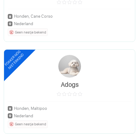
Honden, Cane Corso
Nederland
Geen nestje bekend
FOKKER NOG
NIET ERKEND
Adogs
Honden, Maltipoo
Nederland
Geen nestje bekend