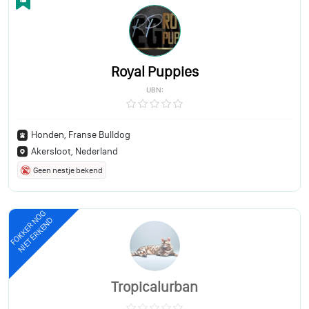
Royal Puppies
UBN:
Honden, Franse Bulldog
Akersloot, Nederland
Geen nestje bekend
FOKKER NOG
NIET ERKEND
Tropicalurban