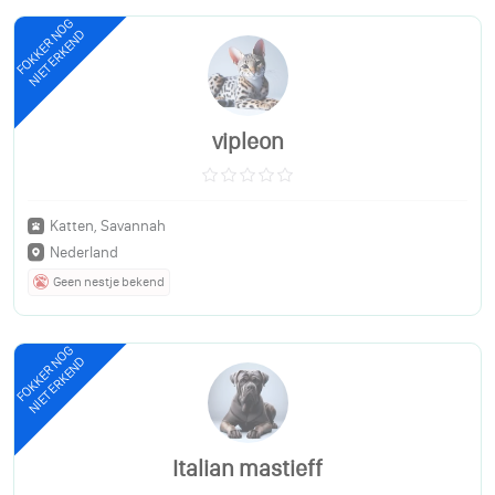
FOKKER NOG
NIET ERKEND
vipleon
Katten, Savannah
Nederland
Geen nestje bekend
FOKKER NOG
NIET ERKEND
Italian mastieff