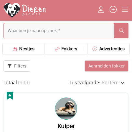
Nestjes
Fokkers
Advertenties
Filters
Aanmelden fokker
Totaal
(
669
)
Lijstvolgorde:
Kuiper