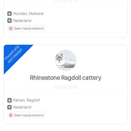
Honden, Maltezer
Nederland
Geen nestje bekend
FOKKER NOG
NIET ERKEND
Rhinestone Ragdoll cattery
Katten, Ragdoll
Nederland
Geen nestje bekend