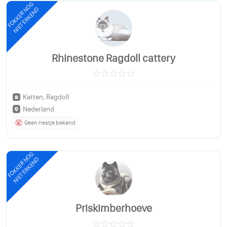
FOKKER NOG
NIET ERKEND
Rhinestone Ragdoll cattery
Katten, Ragdoll
Nederland
Geen nestje bekend
FOKKER NOG
NIET ERKEND
Priskimberhoeve