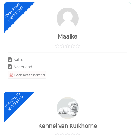
FOKKER NOG
NIET ERKEND
Maaike
Katten
Nederland
Geen nestje bekend
FOKKER NOG
NIET ERKEND
Kennel van Kuikhorne