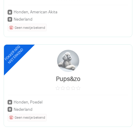
Honden, American Akita
Nederland
Geen nestje bekend
FOKKER NOG
NIET ERKEND
Pups&zo
Honden, Poedel
Nederland
Geen nestje bekend