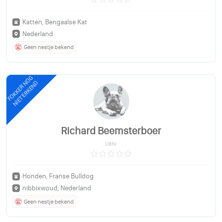
Katten, Bengaalse Kat
Nederland
Geen nestje bekend
FOKKER NOG
NIET ERKEND
Richard Beemsterboer
UBN:
Honden, Franse Bulldog
nibbixwoud, Nederland
Geen nestje bekend