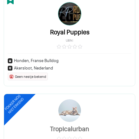
Royal Puppies
UBN:
Honden, Franse Bulldog
Akersloot, Nederland
Geen nestje bekend
FOKKER NOG
NIET ERKEND
Tropicalurban