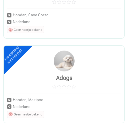
Honden, Cane Corso
Nederland
Geen nestje bekend
FOKKER NOG
NIET ERKEND
Adogs
Honden, Maltipoo
Nederland
Geen nestje bekend