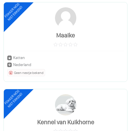
FOKKER NOG
NIET ERKEND
Maaike
Katten
Nederland
Geen nestje bekend
FOKKER NOG
NIET ERKEND
Kennel van Kuikhorne