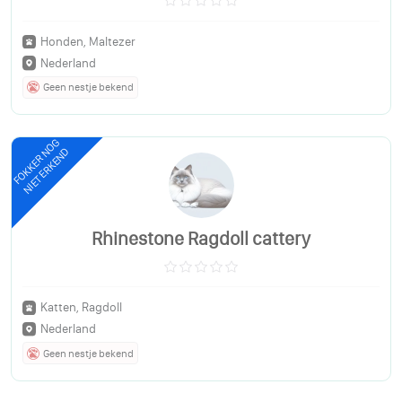
Honden, Maltezer
Nederland
Geen nestje bekend
FOKKER NOG
NIET ERKEND
Rhinestone Ragdoll cattery
Katten, Ragdoll
Nederland
Geen nestje bekend