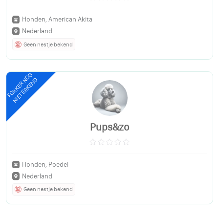
Honden, American Akita
Nederland
Geen nestje bekend
FOKKER NOG
NIET ERKEND
Pups&zo
Honden, Poedel
Nederland
Geen nestje bekend