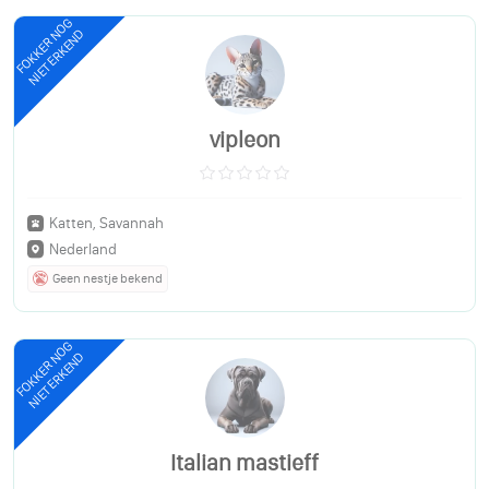
FOKKER NOG
NIET ERKEND
vipleon
Katten, Savannah
Nederland
Geen nestje bekend
FOKKER NOG
NIET ERKEND
Italian mastieff