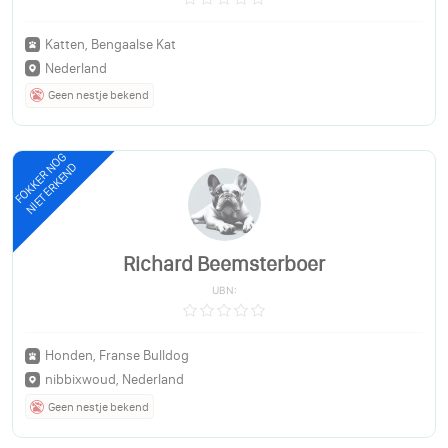
Katten, Bengaalse Kat
Nederland
Geen nestje bekend
FOKKER NOG
NIET ERKEND
Richard Beemsterboer
UBN:
Honden, Franse Bulldog
nibbixwoud, Nederland
Geen nestje bekend