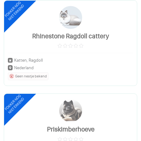
FOKKER NOG
NIET ERKEND
Rhinestone Ragdoll cattery
Katten, Ragdoll
Nederland
Geen nestje bekend
FOKKER NOG
NIET ERKEND
Priskimberhoeve