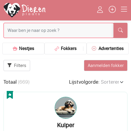
Nestjes
Fokkers
Advertenties
Filters
Aanmelden fokker
Totaal
(
669
)
Lijstvolgorde:
Kuiper