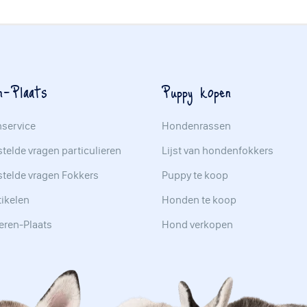
n-Plaats
Puppy kopen
nservice
Hondenrassen
telde vragen particulieren
Lijst van hondenfokkers
stelde vragen Fokkers
Puppy te koop
tikelen
Honden te koop
eren-Plaats
Hond verkopen