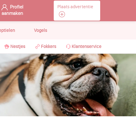
Profiel
Plaats advertentie
aanmaken
eptielen
Vogels
Nestjes
Fokkers
Klantenservice