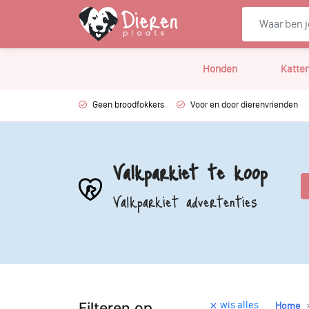
Honden
Katte
Geen broodfokkers
Voor en door dierenvrienden
Valkparkiet te koop
Valkparkiet advertenties
wis alles
Filteren op
Home