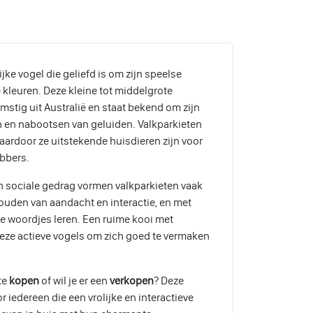
ijke vogel die geliefd is om zijn speelse
e kleuren. Deze kleine tot middelgrote
stig uit Australië en staat bekend om zijn
en en nabootsen van geluiden. Valkparkieten
aardoor ze uitstekende huisdieren zijn voor
ebbers.
n sociale gedrag vormen valkparkieten vaak
ouden van aandacht en interactie, en met
e woordjes leren. Een ruime kooi met
eze actieve vogels om zich goed te vermaken
te
kopen
of wil je er een
verkopen
? Deze
or iedereen die een vrolijke en interactieve