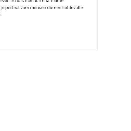
leven in huis met hun charmante
ijn perfect voor mensen die een liefdevolle
n.