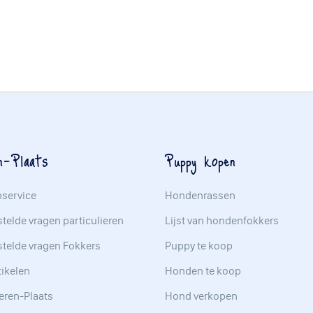
n-Plaats
Puppy kopen
nservice
Hondenrassen
telde vragen particulieren
Lijst van hondenfokkers
stelde vragen Fokkers
Puppy te koop
tikelen
Honden te koop
eren-Plaats
Hond verkopen