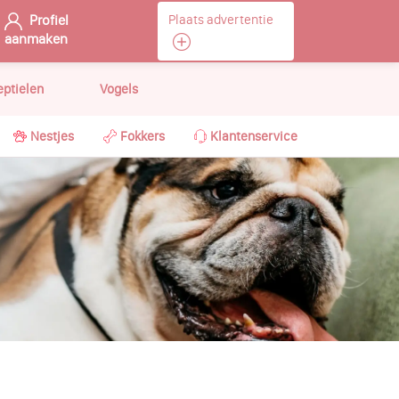
Profiel
Plaats advertentie
aanmaken
eptielen
Vogels
Nestjes
Fokkers
Klantenservice