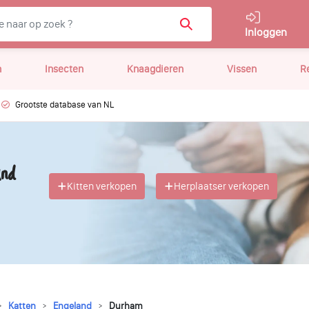
Inloggen
n
Insecten
Knaagdieren
Vissen
R
Grootste database van NL
nd
Kitten verkopen
Herplaatser verkopen
Katten
Engeland
Durham