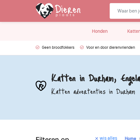
Honden
Katte
Geen broodfokkers
Voor en door dierenvrienden
Katten in Durham, Engela
Katten advertenties in Durham
wis alles
Filteren op
Home