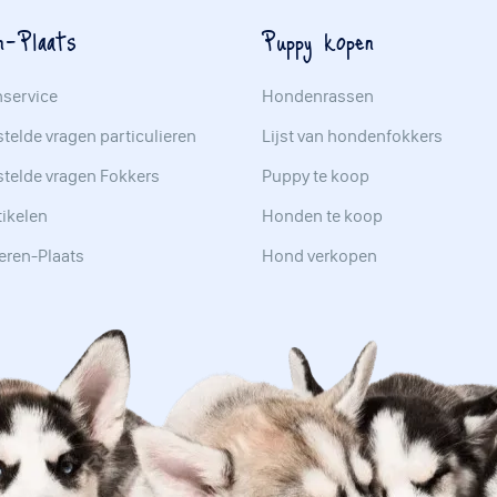
n-Plaats
Puppy kopen
nservice
Hondenrassen
telde vragen particulieren
Lijst van hondenfokkers
stelde vragen Fokkers
Puppy te koop
tikelen
Honden te koop
eren-Plaats
Hond verkopen