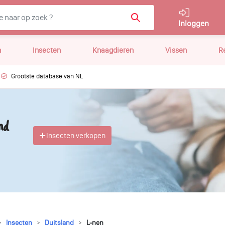
Inloggen
n
Insecten
Knaagdieren
Vissen
R
Grootste database van NL
nd
Insecten verkopen
Insecten
Duitsland
L-nen