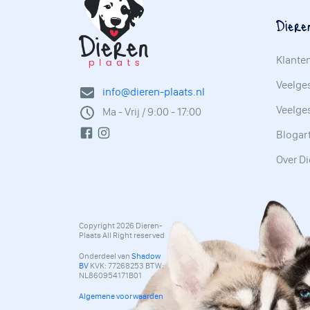
Diere
Klante
Veelges
info@dieren-plaats.nl
Veelge
Ma - Vrij / 9:00 - 17:00
Blogar
Over Di
Copyright 2026 Dieren-
Plaats All Right reserved
Onderdeel van
Shadow
BV
KVK: 77268253 BTW:
NL860954171B01
Algemene voorwaarden