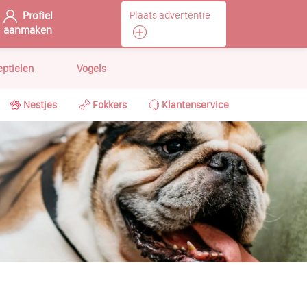
Profiel
Plaats advertentie
aanmaken
eptielen
Vogels
Nestjes
Fokkers
Klantenservice