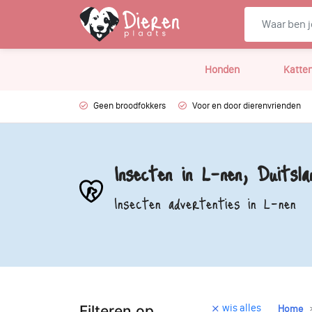
Honden
Katte
Geen broodfokkers
Voor en door dierenvrienden
Insecten in L-nen, Duitsla
Insecten advertenties in L-nen
wis alles
Filteren op
Home