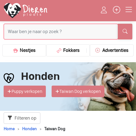
Nestjes
Fokkers
Advertenties
Honden
Puppy verkopen
Taiwan Dog verkopen
Filteren op
Home
Honden
Taiwan Dog