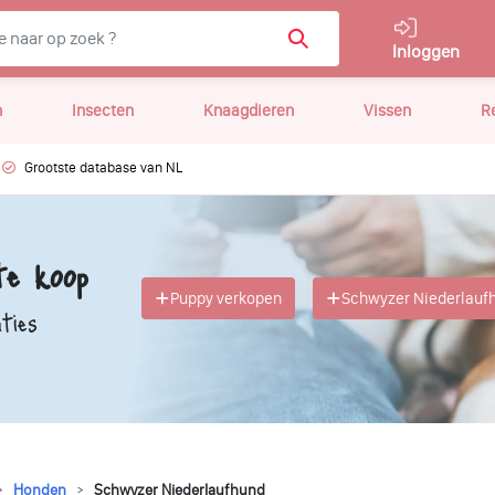
Inloggen
n
Insecten
Knaagdieren
Vissen
R
Grootste database van NL
te koop
Puppy verkopen
Schwyzer Niederlauf
ties
Honden
Schwyzer Niederlaufhund