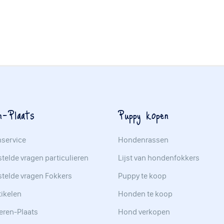
n-Plaats
Puppy kopen
nservice
Hondenrassen
telde vragen particulieren
Lijst van hondenfokkers
stelde vragen Fokkers
Puppy te koop
tikelen
Honden te koop
eren-Plaats
Hond verkopen