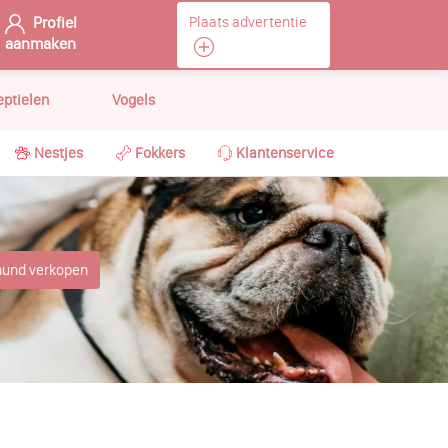
Profiel
Plaats advertentie
aanmaken
eptielen
Vogels
Nestjes
Fokkers
Klantenservice
hund verkopen