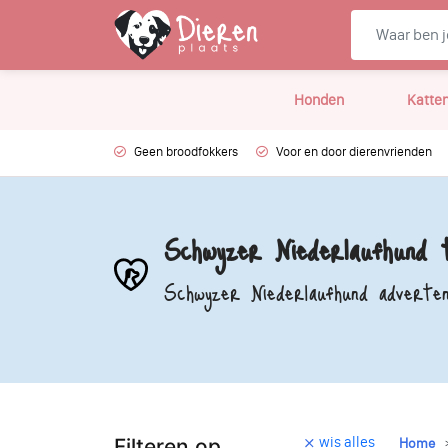
Honden
Katte
Geen broodfokkers
Voor en door dierenvrienden
Schwyzer Niederlaufhund 
Schwyzer Niederlaufhund adverten
wis alles
Filteren op
Home