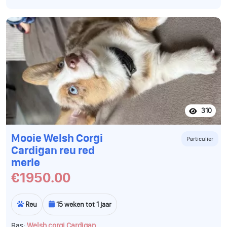
310
Mooie Welsh Corgi
Particulier
Cardigan reu red
merle
€1950.00
Reu
15 weken tot 1 jaar
Ras:
Welsh corgi Cardigan