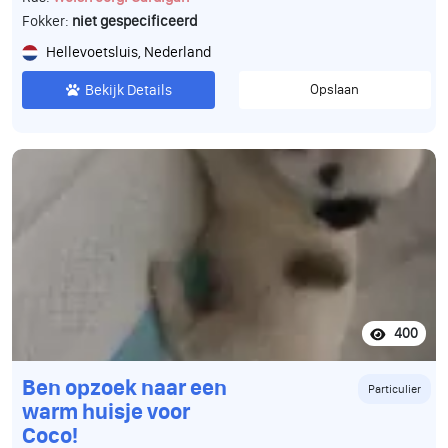
Fokker:
niet gespecificeerd
Hellevoetsluis, Nederland
Bekijk Details
Opslaan
400
Ben opzoek naar een
Particulier
warm huisje voor
Coco!