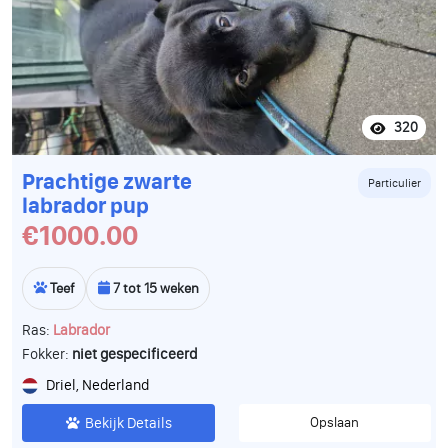
320
Prachtige zwarte
Particulier
labrador pup
€1000.00
Teef
7 tot 15 weken
Ras:
Labrador
Fokker:
niet gespecificeerd
Driel, Nederland
Bekijk Details
Opslaan