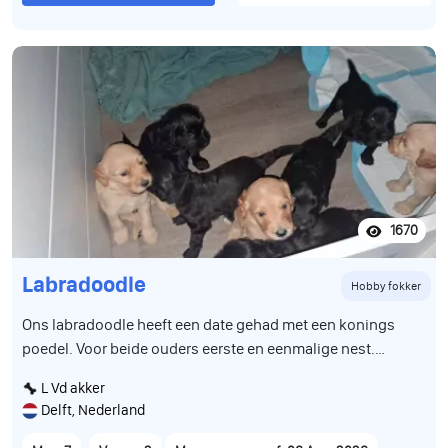
1670
Labradoodle
Hobby fokker
Ons labradoodle heeft een date gehad met een konings
poedel. Voor beide ouders eerste en eenmalige nest.
Daaruit zijn 9 super leuke schattige hypoallergeene pups
L Vd akker
gekomen. We hebben 2 teefjes en 7 reutjes beschikbaar Ze
Delft, Nederland
groeien op in huiselijke kring met andere dieren en
kinderen van diverse leeftijden. Zitten bij ons in de