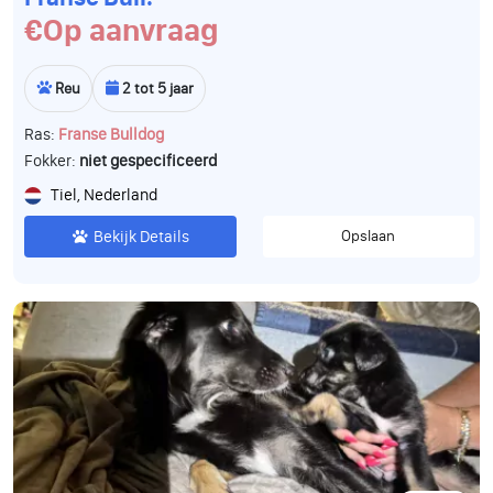
€Op aanvraag
Reu
2 tot 5 jaar
Ras:
Franse Bulldog
Fokker:
niet gespecificeerd
Tiel, Nederland
Bekijk Details
Opslaan