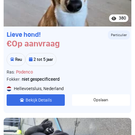
380
Lieve hond!
Particulier
€Op aanvraag
Reu
2 tot 5 jaar
Ras:
Podenco
Fokker:
niet gespecificeerd
Hellevoetsluis, Nederland
Bekijk Details
Opslaan