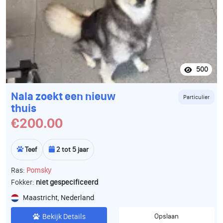
500
Nala zoekt een nieuw
Particulier
thuis
€200.00
Teef
2 tot 5 jaar
Ras:
Pomsky
Fokker:
niet gespecificeerd
Maastricht, Nederland
Bekijk Details
Opslaan