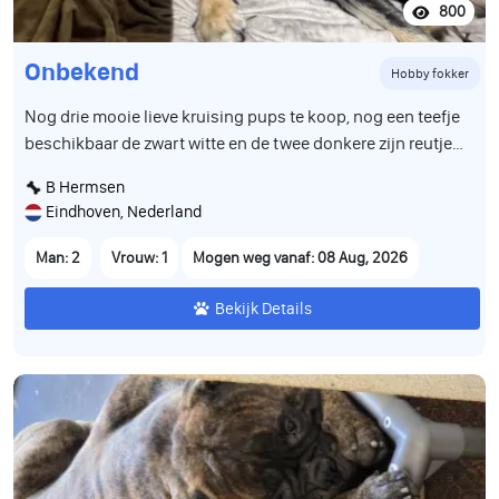
800
Onbekend
Hobby fokker
Nog drie mooie lieve kruising pups te koop, nog een teefje
beschikbaar de zwart witte en de twee donkere zijn reutjes,
zijn geboren op 12 juni en mogen in de week van 8 aug het
B Hermsen
nest verlaten, zijn volledig ontwormd en gevaccineerd en
Eindhoven, Nederland
hebben een paspoort
Man: 2
Vrouw: 1
Mogen weg vanaf: 08 Aug, 2026
Bekijk Details