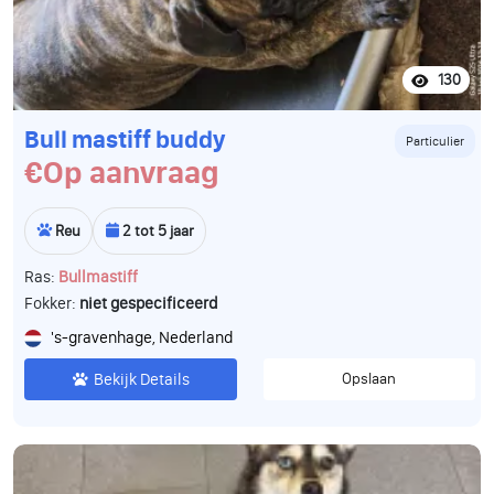
130
Bull mastiff buddy
Particulier
€Op aanvraag
Reu
2 tot 5 jaar
Ras:
Bullmastiff
Fokker:
niet gespecificeerd
's-gravenhage, Nederland
Bekijk Details
Opslaan