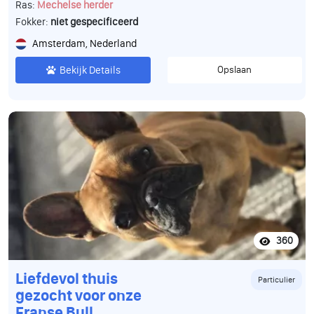
Ras:
Mechelse herder
Fokker:
niet gespecificeerd
Amsterdam, Nederland
Bekijk Details
Opslaan
360
Liefdevol thuis
Particulier
gezocht voor onze
Franse Bull.