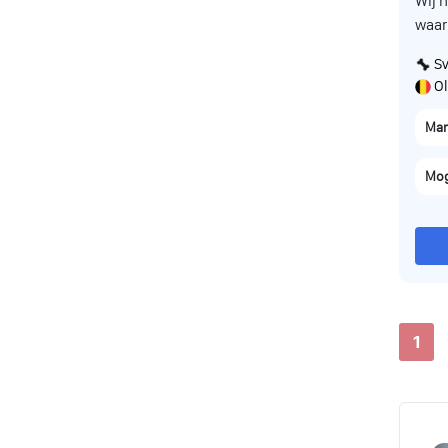
Wij 
waarv
Sv
Ol
Man
Mog
1