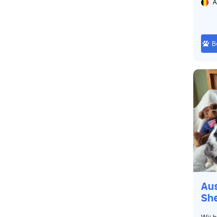
A
B
Aus
Sh