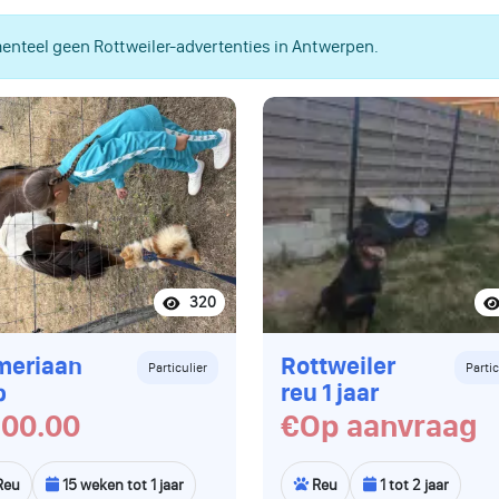
nteel geen Rottweiler-advertenties in Antwerpen.
320
meriaan
Rottweiler
Particulier
Partic
p
reu 1 jaar
00.00
€Op aanvraag
Reu
15 weken tot 1 jaar
Reu
1 tot 2 jaar