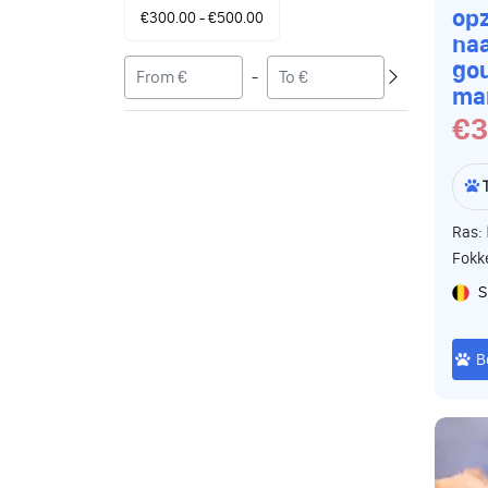
op
€300.00 - €500.00
naa
go
-
ma
€3
Ras:
Fokk
S
B