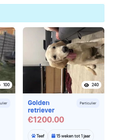
100
240
Golden
ulier
Particulier
retriever
€1200.00
Teef
15 weken tot 1 jaar