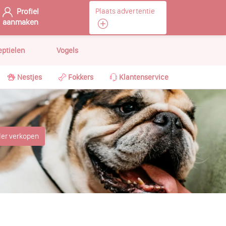
Profiel
Plaats advertentie
aanmaken
eptielen
Vogels
Nestjes
Fokkers
Klantenservice
ler verkopen