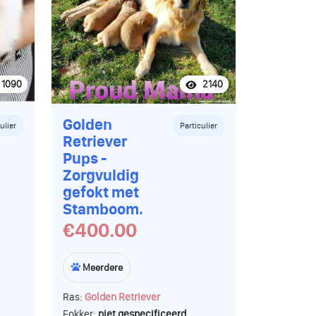
ke.
1090
2140
Golden
ulier
Particulier
Retriever
Pups -
Zorgvuldig
gefokt met
Stamboom.
€400.00
Meerdere
Ras:
Golden Retriever
Fokker:
niet gespecificeerd