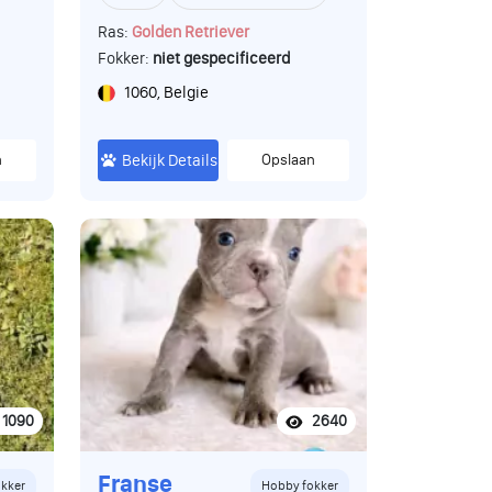
Ras:
Golden Retriever
Fokker:
niet gespecificeerd
1060, Belgie
n
Bekijk Details
Opslaan
1090
2640
Franse
kker
Hobby fokker