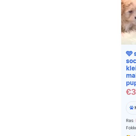
🩵 
soc
kle
mal
pu
€3
Ras:
Fokk