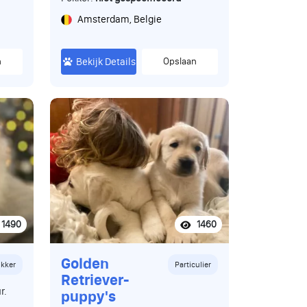
Amsterdam, Belgie
n
Bekijk Details
Opslaan
1490
1460
Golden
kker
Particulier
Retriever-
r.
puppy's