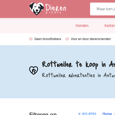
Honden
Katte
Geen broodfokkers
Voor en door dierenvrienden
Rottweiler te koop in An
Rottweiler advertenties in Antw
wis alles
Filteren op
Home