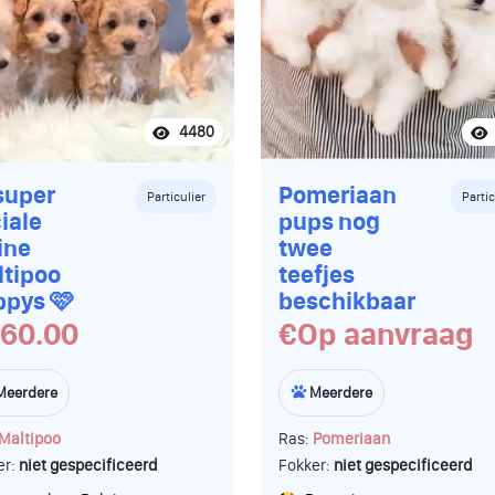
naar 0471/25.40.38. Dit is de
nummer van ons baasje, Inne
Tot later, poot, de pups
4480
super
Pomeriaan
Particulier
Partic
iale
pups nog
ine
twee
tipoo
teefjes
ppys 🩷
beschikbaar
60.00
€Op aanvraag
Meerdere
Meerdere
Maltipoo
Ras:
Pomeriaan
er:
niet gespecificeerd
Fokker:
niet gespecificeerd