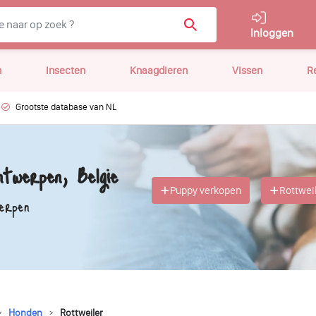
Inloggen
n
Insecten
Knaagdieren
Vissen
R
Grootste database van NL
twerpen, Belgie
Puppy verkopen
Rottwei
erpen
Honden
Rottweiler