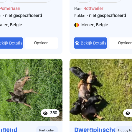
Pomeriaan
Ras:
Rottweiler
er:
niet gespecificeerd
Fokker:
niet gespecificeerd
alen, Belgie
Menen, Belgie
ekijk Details
Opslaan
Bekijk Details
Opslaa
350
ingend
Dwergpinscher
Particulier
Hobby fo