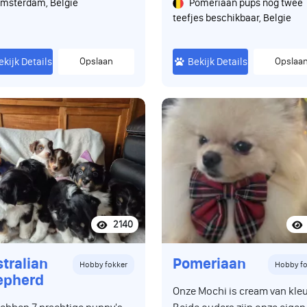
msterdam, Belgie
Pomeriaan pups nog twee
teefjes beschikbaar, Belgie
ekijk Details
Opslaan
Bekijk Details
Opslaa
2140
tralian
Pomeriaan
Hobby fokker
Hobby fo
epherd
Onze Mochi is cream van kleu