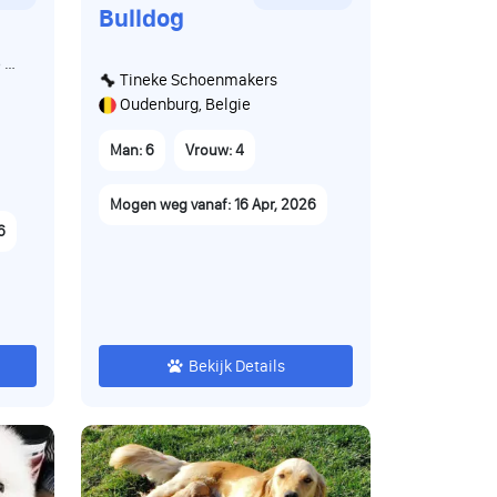
Bulldog
 en
Tineke Schoenmakers
n.
Oudenburg, Belgie
ens
Man: 6
Vrouw: 4
aar
Mogen weg vanaf: 16 Apr, 2026
en
6
 en
t
Bekijk Details
je