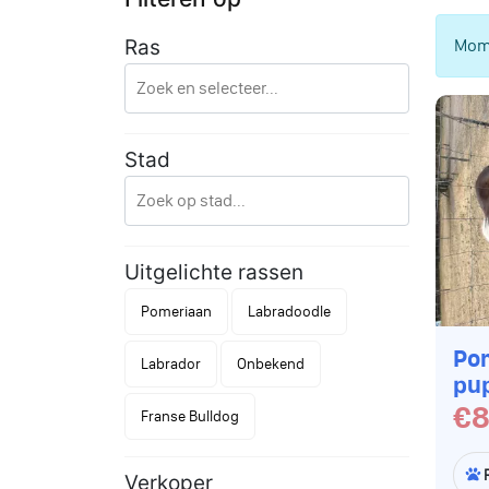
Mome
Ras
Stad
Uitgelichte rassen
Pomeriaan
Labradoodle
Po
Labrador
Onbekend
pu
€8
Franse Bulldog
Verkoper