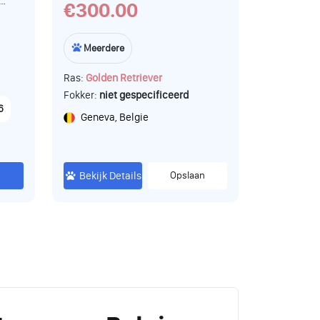
€300.00
kan
t op
Meerdere
s
Ras:
Golden Retriever
se
Fokker:
niet gespecificeerd
6
Geneva, Belgie
.
Bekijk Details
Opslaan
ort
r
n
cht
f