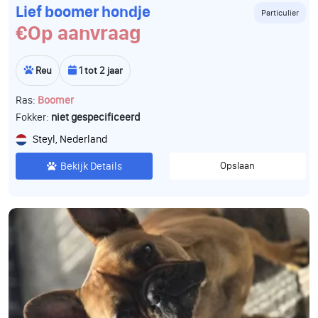
Lief boomer hondje
Particulier
€Op aanvraag
Reu
1 tot 2 jaar
Ras:
Boomer
Fokker:
niet gespecificeerd
Steyl, Nederland
Bekijk Details
Opslaan