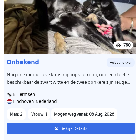
760
Onbekend
Hobby fokker
Nog drie mooie lieve kruising pups te koop, nog een teefje
beschikbaar de zwart witte en de twee donkere zijn reutjes,
zijn geboren op 12 juni en mogen in de week van 8 aug het
B Hermsen
nest verlaten, zijn volledig ontwormd en gevaccineerd en
Eindhoven, Nederland
hebben een paspoort
Man: 2
Vrouw: 1
Mogen weg vanaf: 08 Aug, 2026
Bekijk Details