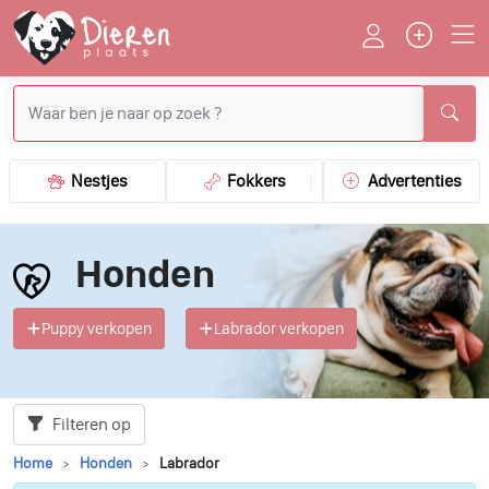
Nestjes
Fokkers
Advertenties
Honden
Puppy verkopen
Labrador verkopen
Filteren op
Home
Honden
Labrador