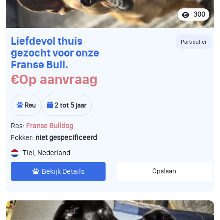
300
Liefdevol thuis
Particulier
gezocht voor onze
Franse Bull.
€Op aanvraag
Reu
2 tot 5 jaar
Ras:
Franse Bulldog
Fokker:
niet gespecificeerd
Tiel, Nederland
Bekijk Details
Opslaan