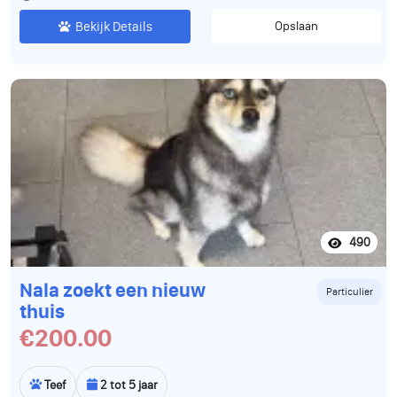
Bekijk Details
Opslaan
490
Nala zoekt een nieuw
Particulier
thuis
€200.00
Teef
2 tot 5 jaar