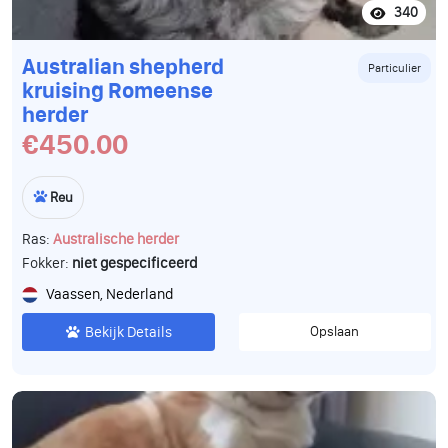
340
medische in orde. Heeft u intresse in een pup of vragen
dan mag u altijd contact opnemen. Langs komen mag ook
Australian shepherd
altijd en is vrijblijvend... Een pup kost totaal 1750€.
Particulier
kruising Romeense
herder
€450.00
Reu
Ras:
Australische herder
Fokker:
niet gespecificeerd
Vaassen, Nederland
Bekijk Details
Opslaan