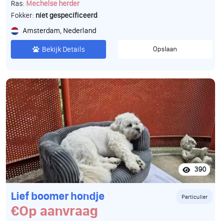
Ras:
Mechelse herder
Fokker:
niet gespecificeerd
Amsterdam, Nederland
Bekijk Details
Opslaan
390
Lief boomer hondje
Particulier
€Op aanvraag