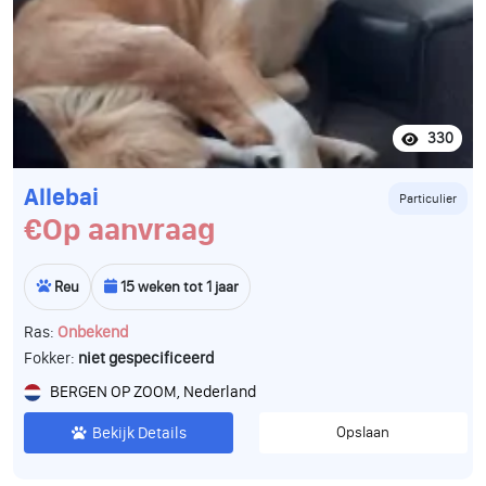
330
Allebai
Particulier
€Op aanvraag
Reu
15 weken tot 1 jaar
Ras:
Onbekend
Fokker:
niet gespecificeerd
BERGEN OP ZOOM, Nederland
Bekijk Details
Opslaan