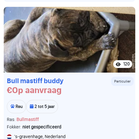
120
Bull mastiff buddy
Particulier
€Op aanvraag
Reu
2 tot 5 jaar
Ras:
Bullmastiff
Fokker:
niet gespecificeerd
's-gravenhage, Nederland