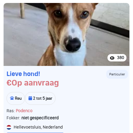
380
Lieve hond!
Particulier
€Op aanvraag
Reu
2 tot 5 jaar
Ras:
Podenco
Fokker:
niet gespecificeerd
Hellevoetsluis, Nederland