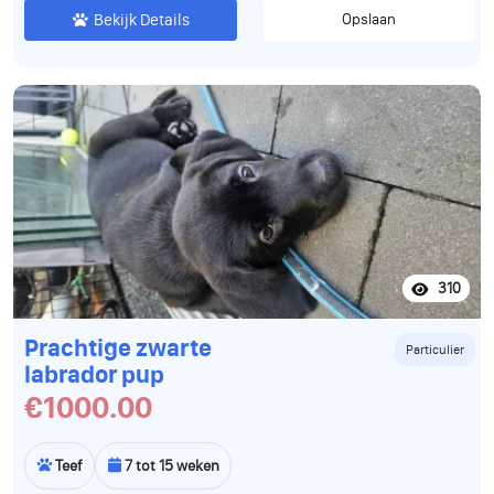
Bekijk Details
Opslaan
310
Prachtige zwarte
Particulier
labrador pup
€1000.00
Teef
7 tot 15 weken