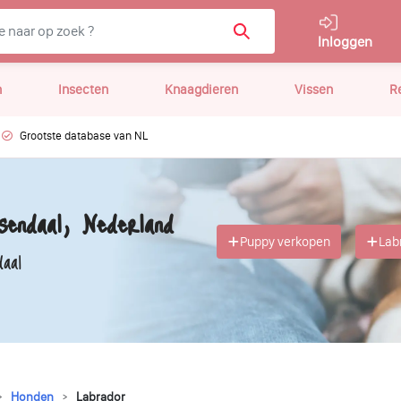
Inloggen
n
Insecten
Knaagdieren
Vissen
R
Grootste database van NL
endaal, Nederland
Puppy verkopen
Lab
aal
Honden
Labrador