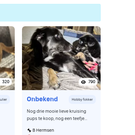
320
790
Onbekend
ulier
Hobby fokker
Nog drie mooie lieve kruising
pups te koop, nog een teefje
beschikbaar de zwart witte en
B Hermsen
de twee donkere zijn reutjes,