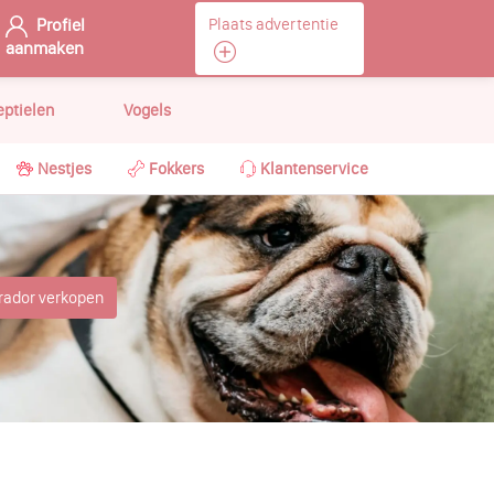
Profiel
Plaats advertentie
aanmaken
eptielen
Vogels
Nestjes
Fokkers
Klantenservice
rador verkopen