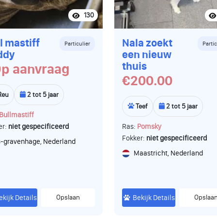
130
l mastiff
Nala zoekt
Particulier
Partic
ddy
een nieuw
thuis
p aanvraag
€200.00
Reu
2 tot 5 jaar
Teef
2 tot 5 jaar
Bullmastiff
er:
niet gespecificeerd
Ras:
Pomsky
Fokker:
niet gespecificeerd
s-gravenhage, Nederland
Maastricht, Nederland
ekijk Details
Opslaan
Bekijk Details
Opslaa