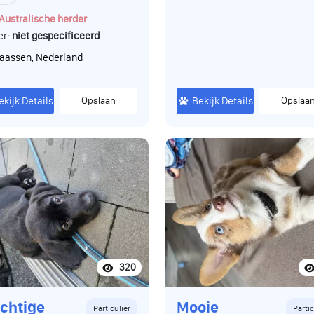
Australische herder
er:
niet gespecificeerd
aassen, Nederland
ekijk Details
Opslaan
Bekijk Details
Opslaa
320
chtige
Mooie
Particulier
Partic