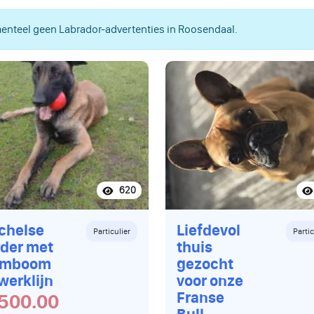
nteel geen Labrador-advertenties in Roosendaal.
620
chelse
Liefdevol
Particulier
Partic
der met
thuis
amboom
gezocht
werklijn
voor onze
Franse
500.00