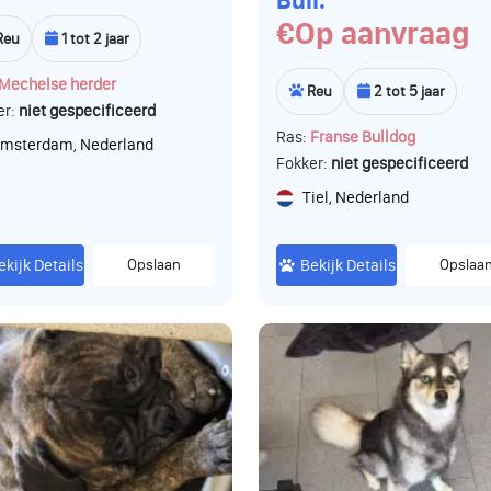
Bull.
€Op aanvraag
Reu
1 tot 2 jaar
Mechelse herder
Reu
2 tot 5 jaar
er:
niet gespecificeerd
Ras:
Franse Bulldog
msterdam, Nederland
Fokker:
niet gespecificeerd
Tiel, Nederland
ekijk Details
Opslaan
Bekijk Details
Opslaa