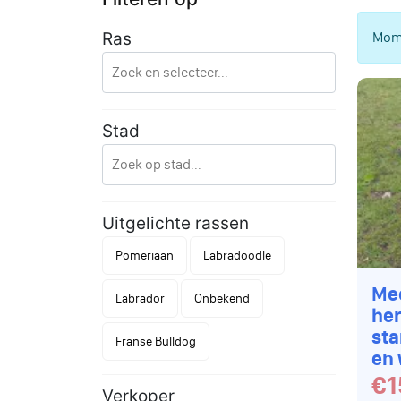
Mome
Ras
Stad
Uitgelichte rassen
Pomeriaan
Labradoodle
Me
Labrador
Onbekend
her
st
Franse Bulldog
en 
€1
Verkoper