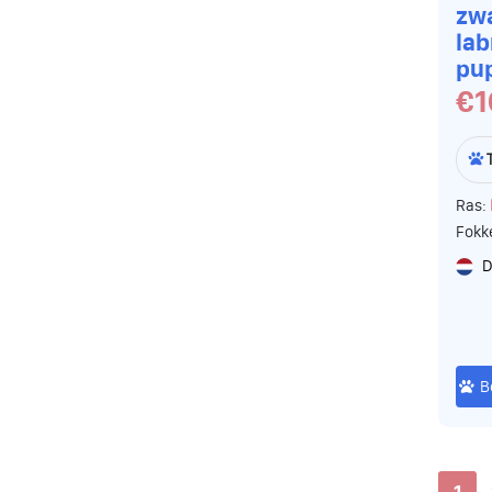
zw
lab
pu
€1
Ras:
Fokk
D
B
1