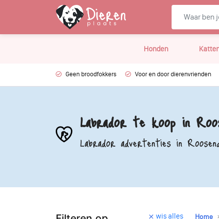
Honden
Katte
Geen broodfokkers
Voor en door dierenvrienden
Labrador te koop in Roos
Labrador advertenties in Roosend
wis alles
Filteren op
Home