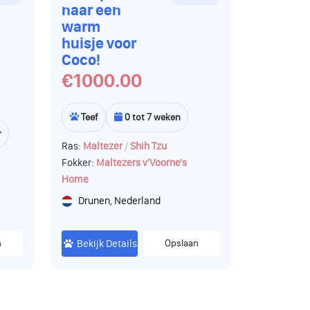
naar een
warm
huisje voor
Coco!
€1000.00
Teef
0 tot 7 weken
r
/
Ras:
Maltezer
Shih Tzu
Fokker:
Maltezers v'Voorne's
Home
Drunen, Nederland
n
Bekijk Details
Opslaan