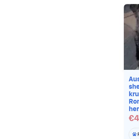
Aus
sh
kru
Ro
her
€4