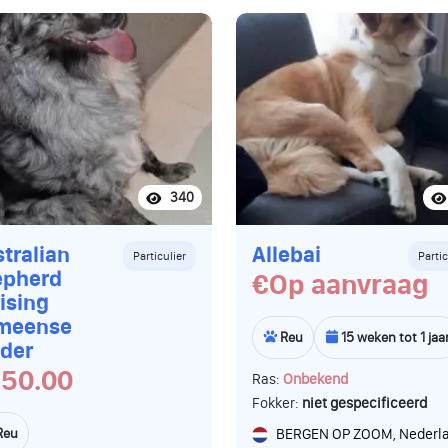
340
tralian
Allebai
Particulier
Partic
epherd
€Op aanvraag
ising
meense
Reu
15 weken tot 1 jaa
der
50.00
Ras:
Onbekend
Fokker:
niet gespecificeerd
Reu
BERGEN OP ZOOM, Nederl