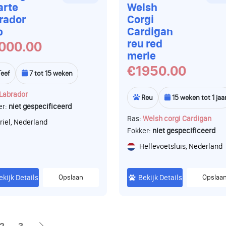
arte
Welsh
rador
Corgi
p
Cardigan
reu red
000.00
merle
€1950.00
Teef
7 tot 15 weken
Labrador
Reu
15 weken tot 1 jaa
er:
niet gespecificeerd
Ras:
Welsh corgi Cardigan
riel, Nederland
Fokker:
niet gespecificeerd
Hellevoetsluis, Nederland
ekijk Details
Opslaan
Bekijk Details
Opslaa
2
3