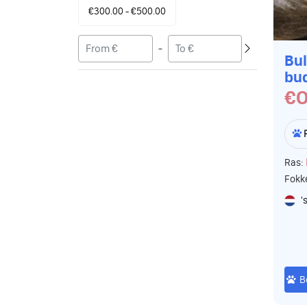
€300.00 - €500.00
-
Bul
bu
€O
Ras:
Fokk
'
B