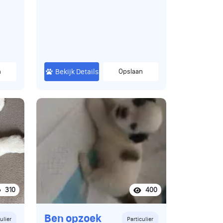
bij de mama.. Mama en papa
zijn beide super lief en erg
sociaal kunnen met alles en
iedereen overweg en luisteren
goed.. zijn zachtaardige en
medische in orde. Heeft u
n
intresse in een pup of vragen
Bekijk Details
Opslaan
dan mag u altijd contact
opnemen. Langs komen mag
ook altijd en is vrijblijvend... Een
pup kost totaal 1750€.
310
400
Ben opzoek
ulier
Particulier