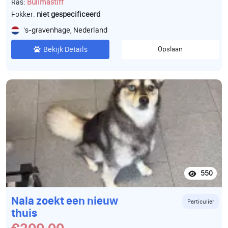
Ras:
Bullmastiff
Fokker:
niet gespecificeerd
's-gravenhage, Nederland
Bekijk Details
Opslaan
550
Nala zoekt een nieuw
Particulier
thuis