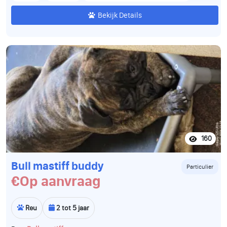
Bekijk Details
160
Bull mastiff buddy
Particulier
€Op aanvraag
Reu
2 tot 5 jaar