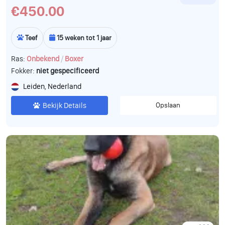
€450.00
Teef
15 weken tot 1 jaar
/
Ras:
Onbekend
Boxer
Fokker:
niet gespecificeerd
Leiden, Nederland
Bekijk Details
Opslaan