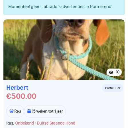
Momenteel geen Labrador-advertenties in Purmerend.
10
Herbert
Particulier
€500.00
Reu
15 weken tot 1 jaar
/
Ras:
Onbekend
Duitse Staande Hond