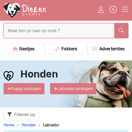
Nestjes
Fokkers
Advertenties
Honden
Puppy verkopen
Labrador verkopen
Filteren op
Home
Honden
Labrador