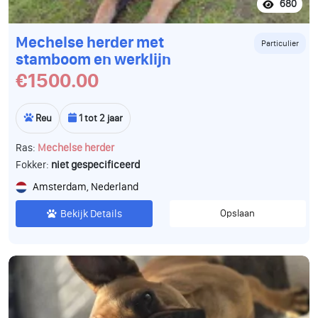
680
Mechelse herder met
Particulier
stamboom en werklijn
€1500.00
Reu
1 tot 2 jaar
Ras:
Mechelse herder
Fokker:
niet gespecificeerd
Amsterdam, Nederland
Bekijk Details
Opslaan