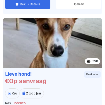
Bekijk Details
Opslaan
390
Lieve hond!
Particulier
€Op aanvraag
Reu
2 tot 5 jaar
Ras:
Podenco