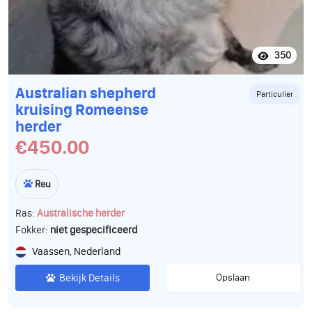
6 augustus mogen ze weg bij de mama.. Mama en papa
zijn beide super lief en erg sociaal kunnen met alles en
iedereen overweg en luisteren goed.. zijn zachtaardige en
350
medische in orde. Heeft u intresse in een pup of vragen
dan mag u altijd contact opnemen. Langs komen mag ook
Australian shepherd
altijd en is vrijblijvend... Een pup kost totaal 1750€.
Particulier
kruising Romeense
herder
€450.00
Reu
Ras:
Australische herder
Fokker:
niet gespecificeerd
Vaassen, Nederland
Bekijk Details
Opslaan