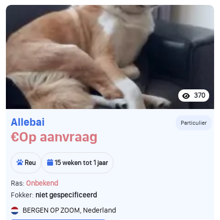
370
Allebai
Particulier
€Op aanvraag
Reu
15 weken tot 1 jaar
Ras:
Onbekend
Fokker:
niet gespecificeerd
BERGEN OP ZOOM, Nederland