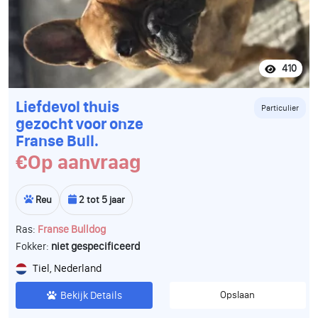
410
Liefdevol thuis
Particulier
gezocht voor onze
Franse Bull.
€Op aanvraag
Reu
2 tot 5 jaar
Ras:
Franse Bulldog
Fokker:
niet gespecificeerd
Tiel, Nederland
Bekijk Details
Opslaan