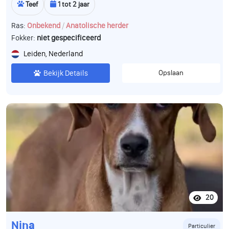
Teef
1 tot 2 jaar
/
Ras:
Onbekend
Anatolische herder
Fokker:
niet gespecificeerd
Leiden, Nederland
Bekijk Details
Opslaan
20
Nina
Particulier