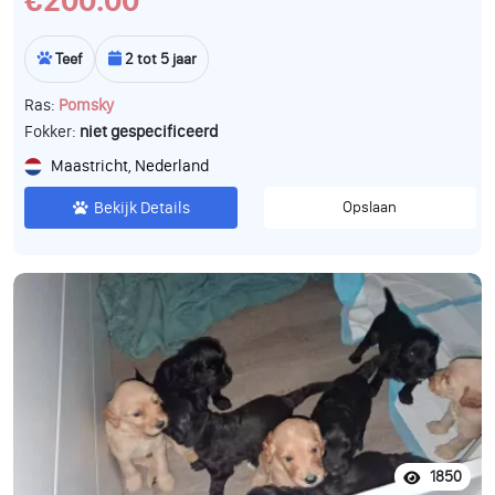
€200.00
Teef
2 tot 5 jaar
Ras:
Pomsky
Fokker:
niet gespecificeerd
Maastricht, Nederland
Bekijk Details
Opslaan
1850