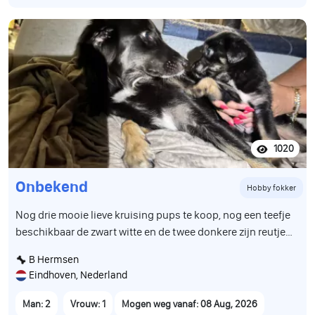
1020
Onbekend
Hobby fokker
Nog drie mooie lieve kruising pups te koop, nog een teefje
beschikbaar de zwart witte en de twee donkere zijn reutjes,
zijn geboren op 12 juni en mogen in de week van 8 aug het
B Hermsen
nest verlaten, zijn volledig ontwormd en gevaccineerd en
Eindhoven, Nederland
hebben een paspoort
Man: 2
Vrouw: 1
Mogen weg vanaf: 08 Aug, 2026