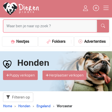
Nestjes
Fokkers
Advertenties
Honden
Puppy verkopen
Herplaatser verkopen
Filteren op
Home
Honden
Engeland
Worcester