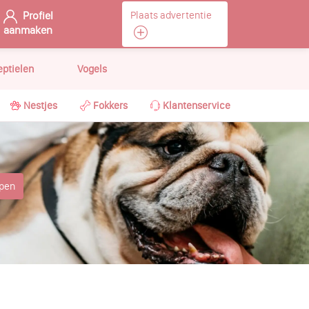
Profiel
Plaats advertentie
aanmaken
eptielen
Vogels
Nestjes
Fokkers
Klantenservice
open