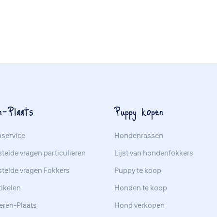
n-Plaats
Puppy kopen
nservice
Hondenrassen
telde vragen particulieren
Lijst van hondenfokkers
stelde vragen Fokkers
Puppy te koop
tikelen
Honden te koop
eren-Plaats
Hond verkopen