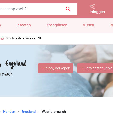
Inloggen
n
Insecten
Knaagdieren
Vissen
R
Grootste database van NL
 Engeland
Puppy verkopen
Herplaatser verk
omwich
Honden
Engeland
West-bromwich