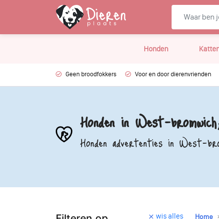
Honden
Katte
Geen broodfokkers
Voor en door dierenvrienden
Honden in West-bromwich,
Honden advertenties in West-br
wis alles
Filteren op
Home