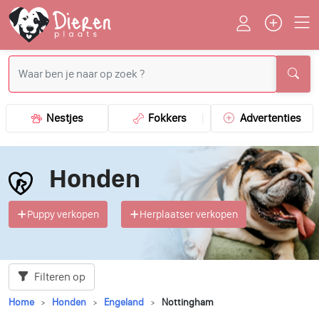
Nestjes
Fokkers
Advertenties
Honden
Puppy verkopen
Herplaatser verkopen
Filteren op
Home
Honden
Engeland
Nottingham