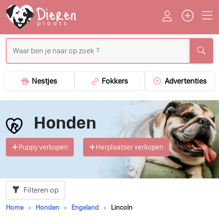
Nestjes
Fokkers
Advertenties
Honden
Puppy verkopen
Herplaatser verkopen
Filteren op
Home
Honden
Engeland
Lincoln