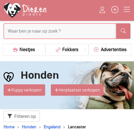
Nestjes
Fokkers
Advertenties
Honden
Puppy verkopen
Herplaatser verkopen
Filteren op
Home
Honden
Engeland
Lancaster