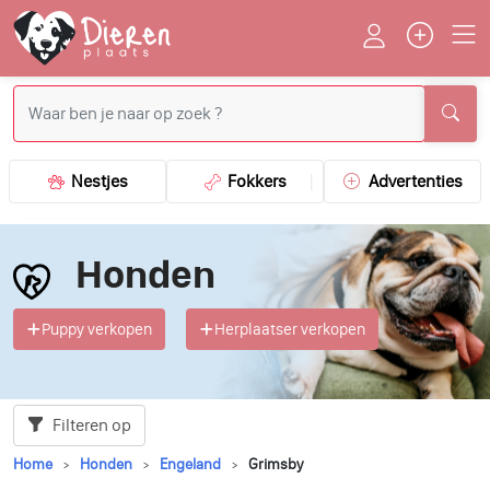
Nestjes
Fokkers
Advertenties
Honden
Puppy verkopen
Herplaatser verkopen
Filteren op
Home
Honden
Engeland
Grimsby