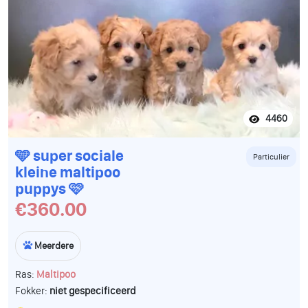
4460
🩵 super sociale
Particulier
kleine maltipoo
puppys 🩷
€360.00
Meerdere
Ras:
Maltipoo
Fokker:
niet gespecificeerd