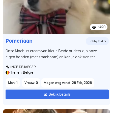
1490
Pomeriaan
Hobby fokker
Onze Mochi is cream van kleur. Beide ouders zijn onze
eigen honden (met stamboom) en kan je ook zien ter
plaatse. Groeit op tussen andere pomeriaantjes en is alle
INGE DEJAEGER
geluiden en bewegingen van het dagelijkse leven gewoon.
Tienen, Belgie
De puppy is volledig gezond, werd gecontroleerd door de
dierenarts en is correct gevaccineerd volgens leeftijd. Hij
Man: 1
Vrouw: 0
Mogen weg vanaf: 28 Feb, 2026
heeft een Belgisch paspoort en is gechipt. Wij zoeken voor
hem een warme, liefdevolle en verantwoordelijke familie
Bekijk Details
die hem een prachtig leven zal geven. Stuur gerust een
bericht voor meer informatie, foto’s of video’s.