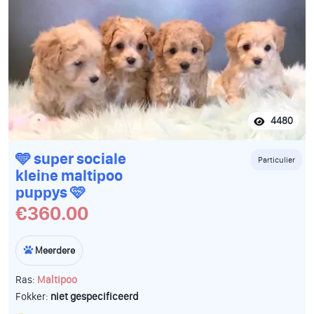
4480
🩵 super sociale
Particulier
kleine maltipoo
puppys 🩷
€360.00
Meerdere
Ras:
Maltipoo
Fokker:
niet gespecificeerd