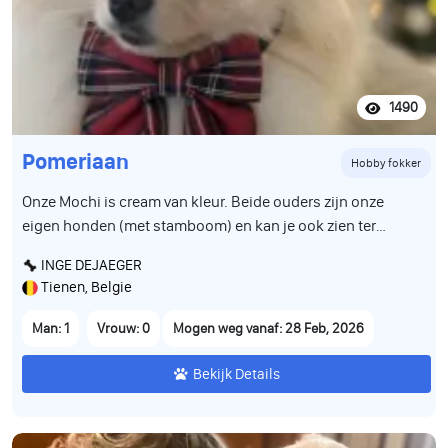
1490
Pomeriaan
Hobby fokker
Onze Mochi is cream van kleur. Beide ouders zijn onze
eigen honden (met stamboom) en kan je ook zien ter
plaatse. Groeit op tussen andere pomeriaantjes en is alle
INGE DEJAEGER
geluiden en bewegingen van het dagelijkse leven gewoon.
Tienen, Belgie
De puppy is volledig gezond, werd gecontroleerd door de
dierenarts en is correct gevaccineerd volgens leeftijd. Hij
Man: 1
Vrouw: 0
Mogen weg vanaf: 28 Feb, 2026
heeft een Belgisch paspoort en is gechipt. Wij zoeken voor
hem een warme, liefdevolle en verantwoordelijke familie
Bekijk Details
die hem een prachtig leven zal geven. Stuur gerust een
bericht voor meer informatie, foto’s of video’s.