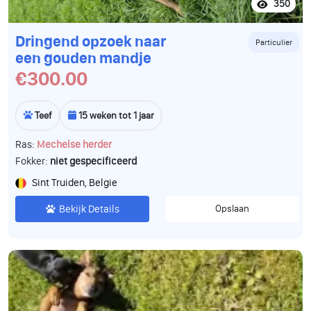
350
Dringend opzoek naar
Particulier
een gouden mandje
€300.00
Teef
15 weken tot 1 jaar
Ras:
Mechelse herder
Fokker:
niet gespecificeerd
Sint Truiden, Belgie
Bekijk Details
Opslaan