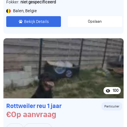
Fokker:
niet gespecificeerd
Balen, Belgie
Bekijk Details
Opslaan
100
Rottweiler reu 1 jaar
Particulier
€Op aanvraag