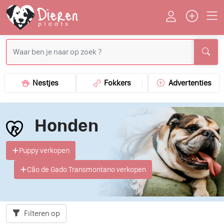
Nestjes
Fokkers
Advertenties
Honden
Puppy verkopen
Cão de Gado Transmontano verkopen
Filteren op