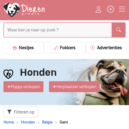
Nestjes
Fokkers
Advertenties
Honden
Puppy verkopen
Herplaatser verkopen
Filteren op
Home
Honden
Belgie
Gent