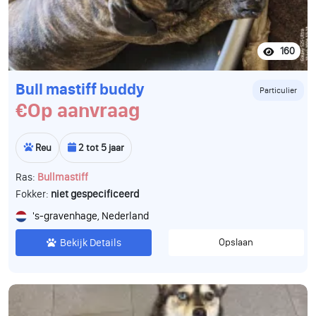
160
Bull mastiff buddy
Particulier
€Op aanvraag
Reu
2 tot 5 jaar
Ras:
Bullmastiff
Fokker:
niet gespecificeerd
's-gravenhage, Nederland
Bekijk Details
Opslaan