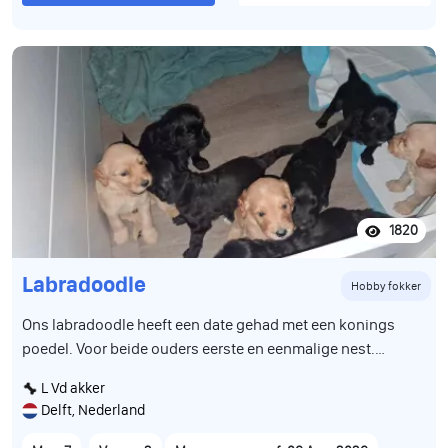
1820
Labradoodle
Hobby fokker
Ons labradoodle heeft een date gehad met een konings
poedel. Voor beide ouders eerste en eenmalige nest.
Daaruit zijn 9 super leuke schattige hypoallergeene pups
L Vd akker
gekomen. We hebben 2 teefjes en 7 reutjes beschikbaar Ze
Delft, Nederland
groeien op in huiselijke kring met andere dieren en
kinderen van diverse leeftijden. Zitten bij ons in de