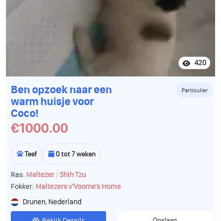
420
Ben opzoek naar een
Particulier
warm huisje voor
Coco!
€1000.00
Teef
0 tot 7 weken
/
Ras:
Maltezer
Shih Tzu
Fokker:
Maltezers v'Voorne's Home
Drunen, Nederland
Bekijk Details
Opslaan