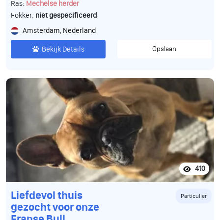
Ras:
Mechelse herder
Fokker:
niet gespecificeerd
Amsterdam, Nederland
Bekijk Details
Opslaan
410
Liefdevol thuis
Particulier
gezocht voor onze
Franse Bull.