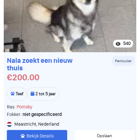
540
Nala zoekt een nieuw
Particulier
thuis
€200.00
Teef
2 tot 5 jaar
Ras:
Pomsky
Fokker:
niet gespecificeerd
Maastricht, Nederland
Bekijk Details
Opslaan