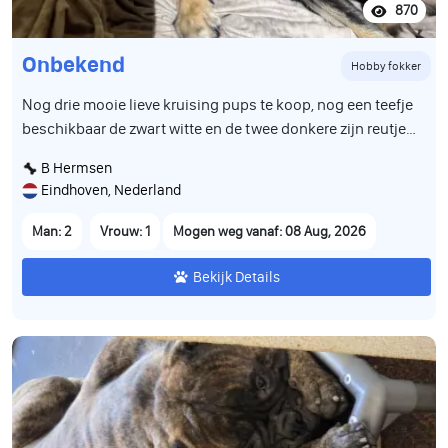
870
Onbekend
Hobby fokker
Nog drie mooie lieve kruising pups te koop, nog een teefje
beschikbaar de zwart witte en de twee donkere zijn reutjes,
zijn geboren op 12 juni en mogen in de week van 8 aug het
B Hermsen
nest verlaten, zijn volledig ontwormd en gevaccineerd en
Eindhoven, Nederland
hebben een paspoort
Man: 2
Vrouw: 1
Mogen weg vanaf: 08 Aug, 2026
Bekijk Details