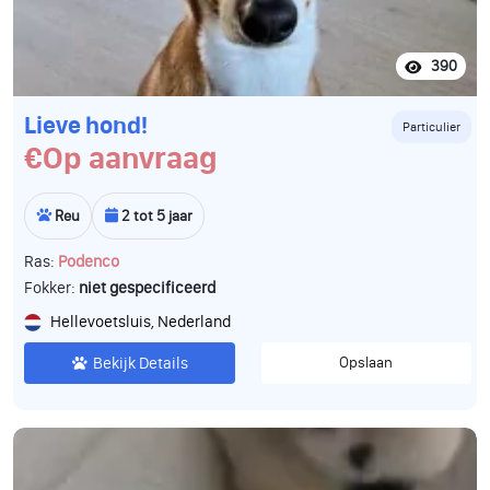
390
Lieve hond!
Particulier
€Op aanvraag
Reu
2 tot 5 jaar
Ras:
Podenco
Fokker:
niet gespecificeerd
Hellevoetsluis, Nederland
Bekijk Details
Opslaan