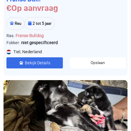
€Op aanvraag
Reu
2 tot 5 jaar
Ras:
Franse Bulldog
Fokker:
niet gespecificeerd
Tiel, Nederland
Bekijk Details
Opslaan