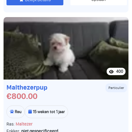
400
Malthezerpup
Particulier
€800.00
Reu
15 weken tot 1 jaar
Ras:
Maltezer
Fokker:
niet gespecificeerd