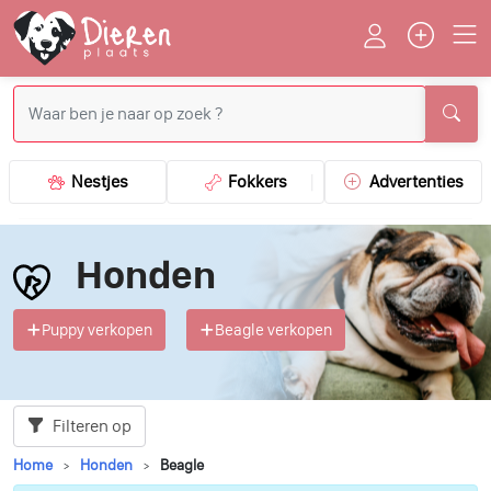
Nestjes
Fokkers
Advertenties
Honden
Puppy verkopen
Beagle verkopen
Filteren op
Home
Honden
Beagle