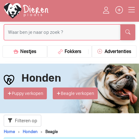
Nestjes
Fokkers
Advertenties
Honden
Puppy verkopen
Beagle verkopen
Filteren op
Home
Honden
Beagle