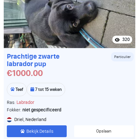
320
Prachtige zwarte
Particulier
labrador pup
€1000.00
Teef
7 tot 15 weken
Ras:
Labrador
Fokker:
niet gespecificeerd
Driel, Nederland
Bekijk Details
Opslaan