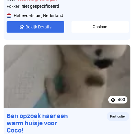
Fokker:
niet gespecificeerd
Hellevoetsluis, Nederland
Bekijk Details
Opslaan
400
Ben opzoek naar een
Particulier
warm huisje voor
Coco!