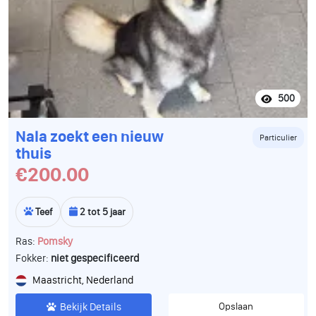
500
Nala zoekt een nieuw
Particulier
thuis
€200.00
Teef
2 tot 5 jaar
Ras:
Pomsky
Fokker:
niet gespecificeerd
Maastricht, Nederland
Bekijk Details
Opslaan