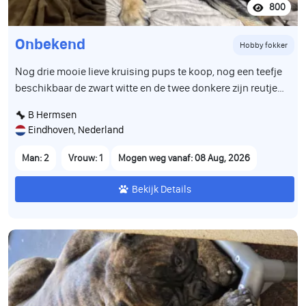
800
Onbekend
Hobby fokker
Nog drie mooie lieve kruising pups te koop, nog een teefje
beschikbaar de zwart witte en de twee donkere zijn reutjes,
zijn geboren op 12 juni en mogen in de week van 8 aug het
B Hermsen
nest verlaten, zijn volledig ontwormd en gevaccineerd en
Eindhoven, Nederland
hebben een paspoort
Man: 2
Vrouw: 1
Mogen weg vanaf: 08 Aug, 2026
Bekijk Details