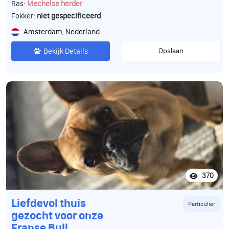
Ras:
Mechelse herder
Fokker:
niet gespecificeerd
Amsterdam, Nederland
Bekijk Details
Opslaan
370
Liefdevol thuis
Particulier
gezocht voor onze
Franse Bull.