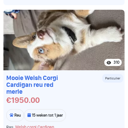
310
Mooie Welsh Corgi
Particulier
Cardigan reu red
merle
€1950.00
Reu
15 weken tot 1 jaar
Ras:
Welsh corgi Cardigan