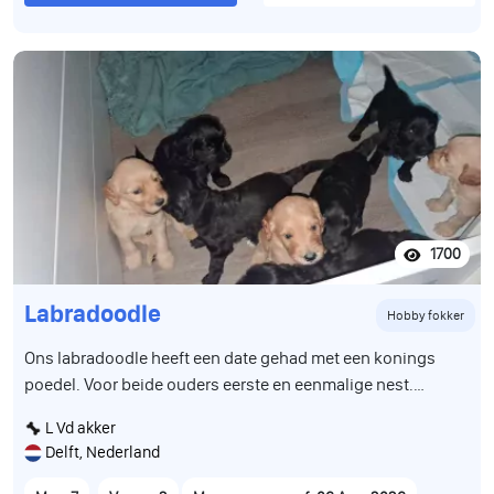
1700
Labradoodle
Hobby fokker
Ons labradoodle heeft een date gehad met een konings
poedel. Voor beide ouders eerste en eenmalige nest.
Daaruit zijn 9 super leuke schattige hypoallergeene pups
L Vd akker
gekomen. We hebben 2 teefjes en 7 reutjes beschikbaar Ze
Delft, Nederland
groeien op in huiselijke kring met andere dieren en
kinderen van diverse leeftijden. Zitten bij ons in de