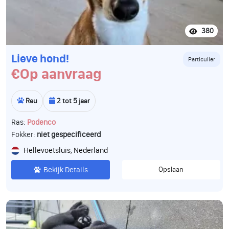
380
Lieve hond!
Particulier
€Op aanvraag
Reu
2 tot 5 jaar
Ras:
Podenco
Fokker:
niet gespecificeerd
Hellevoetsluis, Nederland
Bekijk Details
Opslaan