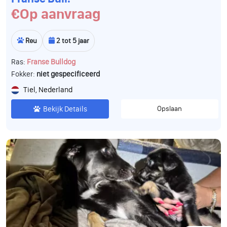
€Op aanvraag
Reu
2 tot 5 jaar
Ras:
Franse Bulldog
Fokker:
niet gespecificeerd
Tiel, Nederland
Bekijk Details
Opslaan