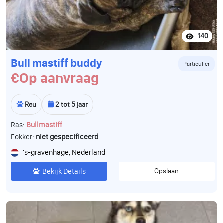
140
Bull mastiff buddy
Particulier
€Op aanvraag
Reu
2 tot 5 jaar
Ras:
Bullmastiff
Fokker:
niet gespecificeerd
's-gravenhage, Nederland
Bekijk Details
Opslaan