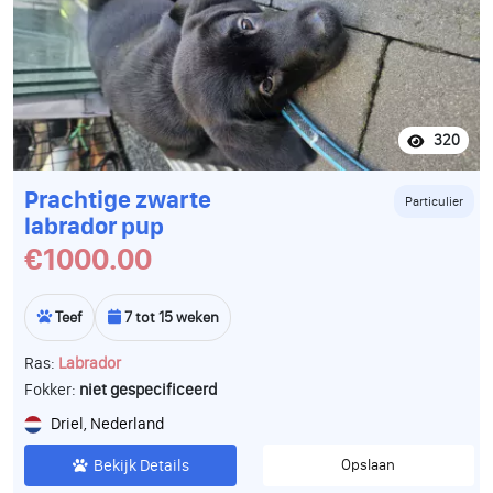
320
Prachtige zwarte
Particulier
labrador pup
€1000.00
Teef
7 tot 15 weken
Ras:
Labrador
Fokker:
niet gespecificeerd
Driel, Nederland
Bekijk Details
Opslaan