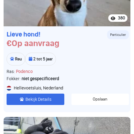
380
Lieve hond!
Particulier
€Op aanvraag
Reu
2 tot 5 jaar
Ras:
Podenco
Fokker:
niet gespecificeerd
Hellevoetsluis, Nederland
Bekijk Details
Opslaan