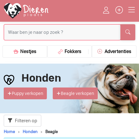
Nestjes
Fokkers
Advertenties
Honden
Puppy verkopen
Beagle verkopen
Filteren op
Home
Honden
Beagle