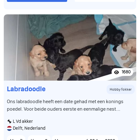
1680
Labradoodle
Hobby fokker
Ons labradoodle heeft een date gehad met een konings
poedel. Voor beide ouders eerste en eenmalige nest.
Daaruit zijn 9 super leuke schattige hypoallergeene pups
L Vd akker
gekomen. We hebben 2 teefjes en 7 reutjes beschikbaar Ze
Delft, Nederland
groeien op in huiselijke kring met andere dieren en
kinderen van diverse leeftijden. Zitten bij ons in de