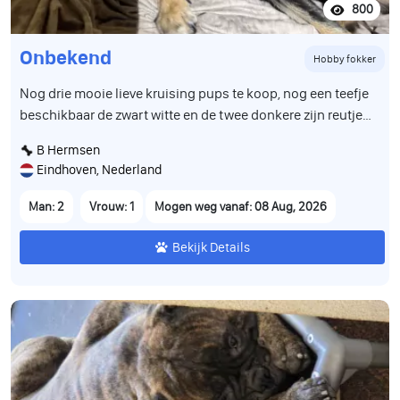
800
Onbekend
Hobby fokker
Nog drie mooie lieve kruising pups te koop, nog een teefje
beschikbaar de zwart witte en de twee donkere zijn reutjes,
zijn geboren op 12 juni en mogen in de week van 8 aug het
B Hermsen
nest verlaten, zijn volledig ontwormd en gevaccineerd en
Eindhoven, Nederland
hebben een paspoort
Man: 2
Vrouw: 1
Mogen weg vanaf: 08 Aug, 2026
Bekijk Details