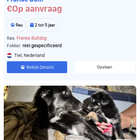
€Op aanvraag
Reu
2 tot 5 jaar
Ras:
Franse Bulldog
Fokker:
niet gespecificeerd
Tiel, Nederland
Bekijk Details
Opslaan