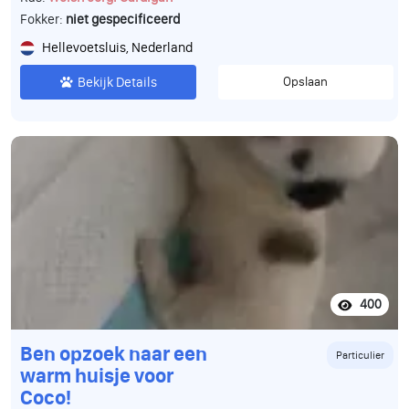
Fokker:
niet gespecificeerd
Hellevoetsluis, Nederland
Bekijk Details
Opslaan
400
Ben opzoek naar een
Particulier
warm huisje voor
Coco!