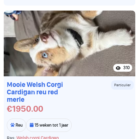
310
Mooie Welsh Corgi
Particulier
Cardigan reu red
merle
€1950.00
Reu
15 weken tot 1 jaar
Ras:
Welsh corgi Cardigan