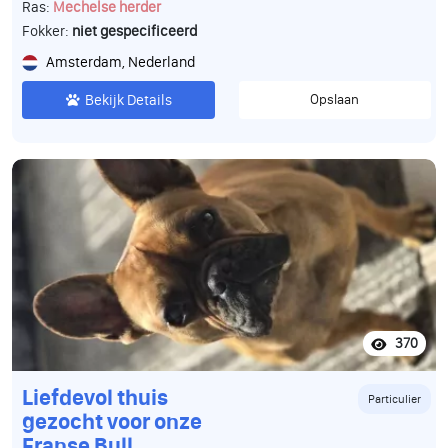
Ras:
Mechelse herder
Fokker:
niet gespecificeerd
Amsterdam, Nederland
Bekijk Details
Opslaan
370
Liefdevol thuis
Particulier
gezocht voor onze
Franse Bull.