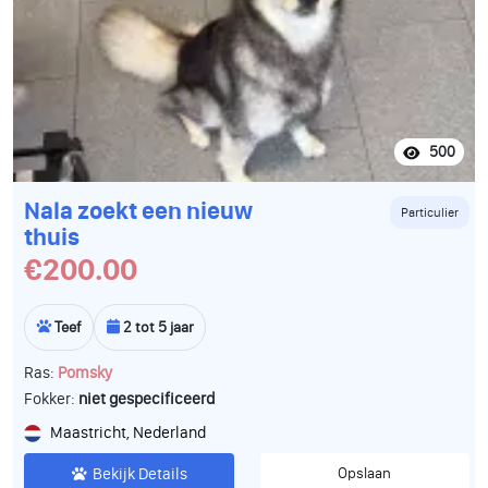
500
Nala zoekt een nieuw
Particulier
thuis
€200.00
Teef
2 tot 5 jaar
Ras:
Pomsky
Fokker:
niet gespecificeerd
Maastricht, Nederland
Bekijk Details
Opslaan