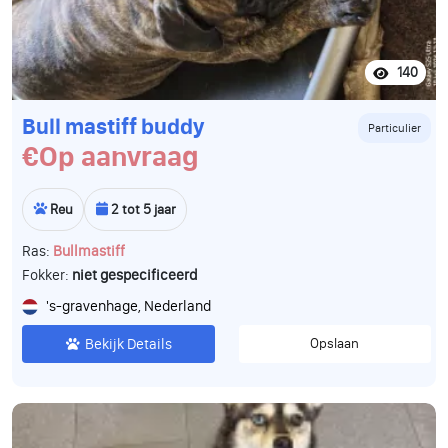
140
Bull mastiff buddy
Particulier
€Op aanvraag
Reu
2 tot 5 jaar
Ras:
Bullmastiff
Fokker:
niet gespecificeerd
's-gravenhage, Nederland
Bekijk Details
Opslaan