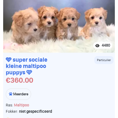
4480
🩵 super sociale
Particulier
kleine maltipoo
puppys 🩷
€360.00
Meerdere
Ras:
Maltipoo
Fokker:
niet gespecificeerd