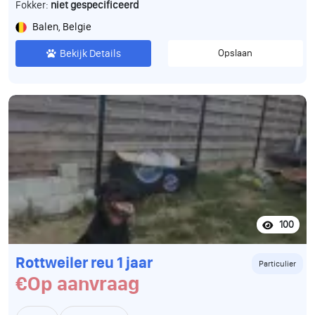
Fokker:
niet gespecificeerd
Balen, Belgie
Bekijk Details
Opslaan
100
Rottweiler reu 1 jaar
Particulier
€Op aanvraag