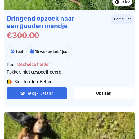
350
Dringend opzoek naar
Particulier
een gouden mandje
€300.00
Teef
15 weken tot 1 jaar
Ras:
Mechelse herder
Fokker:
niet gespecificeerd
Sint Truiden, Belgie
Bekijk Details
Opslaan