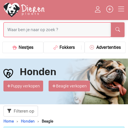
Nestjes
Fokkers
Advertenties
Honden
Puppy verkopen
Beagle verkopen
Filteren op
Home
Honden
Beagle