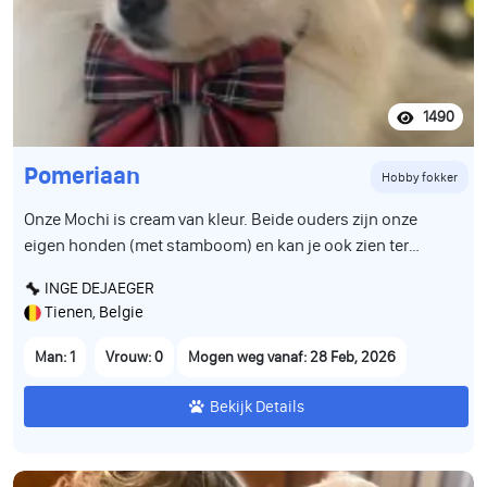
1490
Pomeriaan
Hobby fokker
Onze Mochi is cream van kleur. Beide ouders zijn onze
eigen honden (met stamboom) en kan je ook zien ter
plaatse. Groeit op tussen andere pomeriaantjes en is alle
INGE DEJAEGER
geluiden en bewegingen van het dagelijkse leven gewoon.
Tienen, Belgie
De puppy is volledig gezond, werd gecontroleerd door de
dierenarts en is correct gevaccineerd volgens leeftijd. Hij
Man: 1
Vrouw: 0
Mogen weg vanaf: 28 Feb, 2026
heeft een Belgisch paspoort en is gechipt. Wij zoeken voor
hem een warme, liefdevolle en verantwoordelijke familie
Bekijk Details
die hem een prachtig leven zal geven. Stuur gerust een
bericht voor meer informatie, foto’s of video’s.