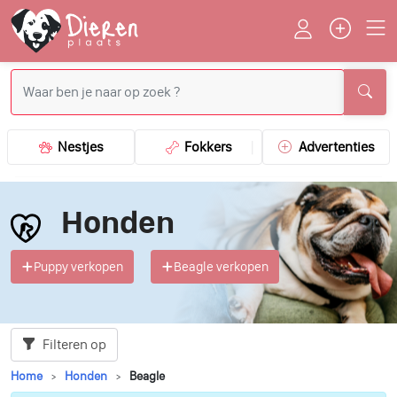
Nestjes
Fokkers
Advertenties
Honden
Puppy verkopen
Beagle verkopen
Filteren op
Home
Honden
Beagle