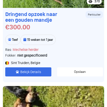
370
Dringend opzoek naar
Particulier
een gouden mandje
€300.00
Teef
15 weken tot 1 jaar
Ras:
Mechelse herder
Fokker:
niet gespecificeerd
Sint Truiden, Belgie
Bekijk Details
Opslaan