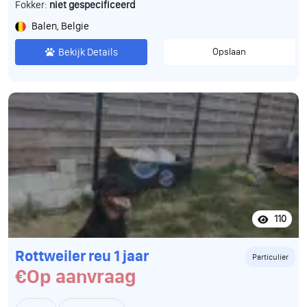
Fokker:
niet gespecificeerd
Balen, Belgie
Bekijk Details
Opslaan
110
Rottweiler reu 1 jaar
Particulier
€Op aanvraag