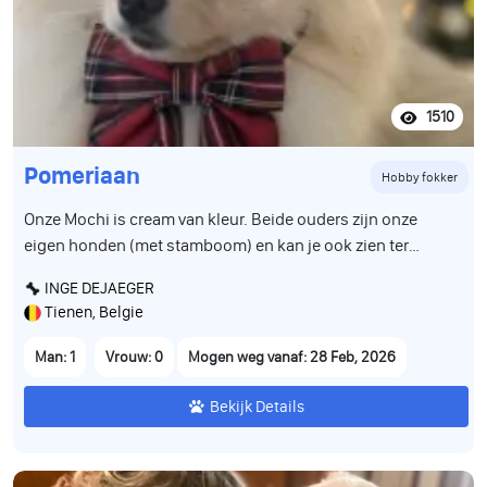
1510
Pomeriaan
Hobby fokker
Onze Mochi is cream van kleur. Beide ouders zijn onze
eigen honden (met stamboom) en kan je ook zien ter
plaatse. Groeit op tussen andere pomeriaantjes en is alle
INGE DEJAEGER
geluiden en bewegingen van het dagelijkse leven gewoon.
Tienen, Belgie
De puppy is volledig gezond, werd gecontroleerd door de
dierenarts en is correct gevaccineerd volgens leeftijd. Hij
Man: 1
Vrouw: 0
Mogen weg vanaf: 28 Feb, 2026
heeft een Belgisch paspoort en is gechipt. Wij zoeken voor
hem een warme, liefdevolle en verantwoordelijke familie
Bekijk Details
die hem een prachtig leven zal geven. Stuur gerust een
bericht voor meer informatie, foto’s of video’s.