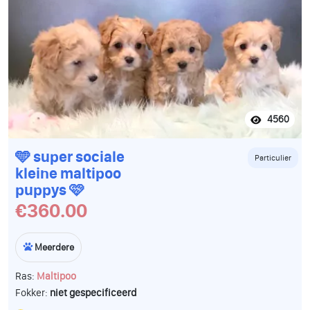
4560
🩵 super sociale
Particulier
kleine maltipoo
puppys 🩷
€360.00
Meerdere
Ras:
Maltipoo
Fokker:
niet gespecificeerd