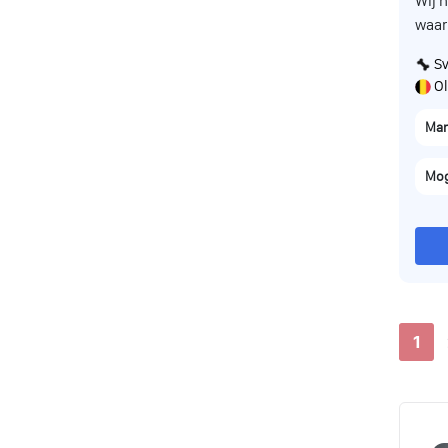
Wij 
waarv
Sv
Ol
Man
Mog
1