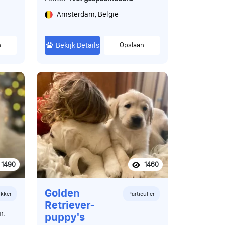
Amsterdam, Belgie
n
Bekijk Details
Opslaan
1490
1460
Golden
kker
Particulier
Retriever-
r.
puppy's