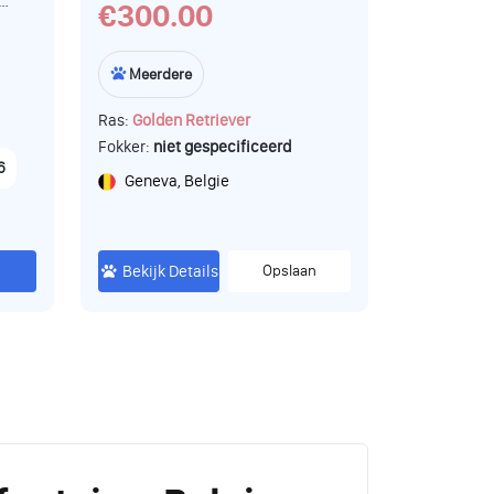
€300.00
kan
t op
Meerdere
s
Ras:
Golden Retriever
se
Fokker:
niet gespecificeerd
6
Geneva, Belgie
.
Bekijk Details
Opslaan
ort
r
n
cht
f