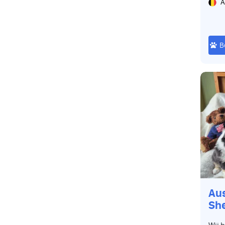
A
B
Aus
Sh