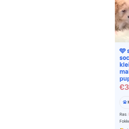
🩵 
soc
kle
mal
pu
€3
Ras:
Fokk