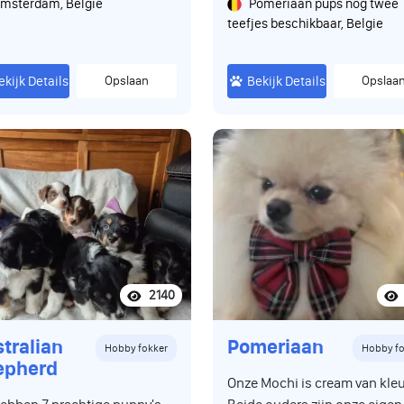
msterdam, Belgie
Pomeriaan pups nog twee
teefjes beschikbaar, Belgie
ekijk Details
Opslaan
Bekijk Details
Opslaa
2140
tralian
Pomeriaan
Hobby fokker
Hobby fo
epherd
Onze Mochi is cream van kleu