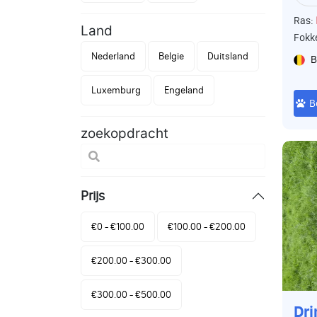
Ras:
Land
Fokk
Nederland
Belgie
Duitsland
B
Luxemburg
Engeland
B
zoekopdracht
Prijs
€0 - €100.00
€100.00 - €200.00
€200.00 - €300.00
€300.00 - €500.00
Dr