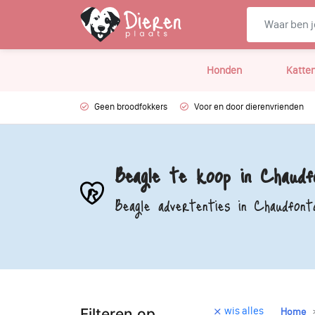
Honden
Katte
Geen broodfokkers
Voor en door dierenvrienden
Beagle te koop in Chaudfo
Beagle advertenties in Chaudfont
wis alles
Filteren op
Home