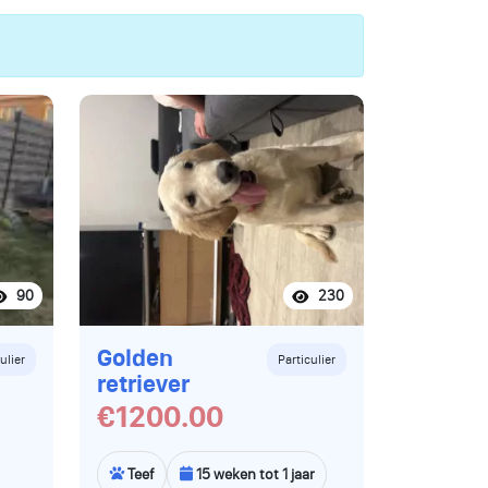
90
230
Golden
ulier
Particulier
retriever
€1200.00
Teef
15 weken tot 1 jaar