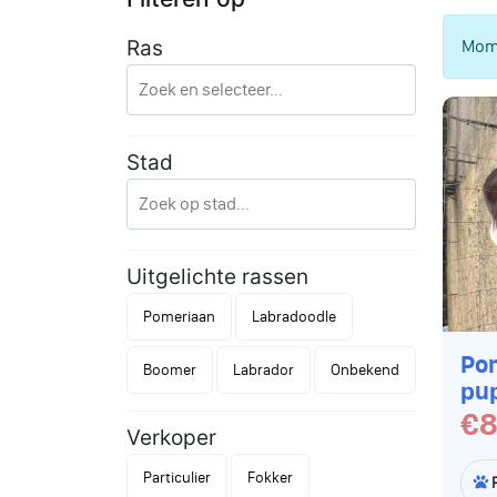
Mome
Ras
Stad
Uitgelichte rassen
Pomeriaan
Labradoodle
Po
Boomer
Labrador
Onbekend
pu
€8
Verkoper
Particulier
Fokker