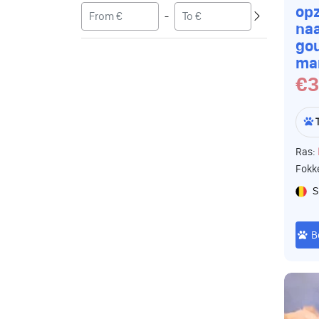
op
-
naa
go
ma
€3
Ras:
Fokk
S
B