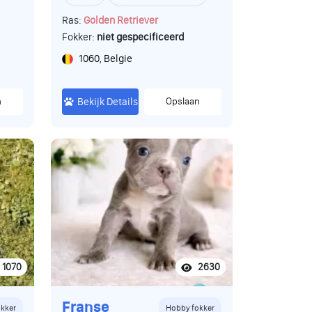
Ras:
Golden Retriever
Fokker:
niet gespecificeerd
1060, Belgie
n
Bekijk Details
Opslaan
1070
2630
Franse
kker
Hobby fokker