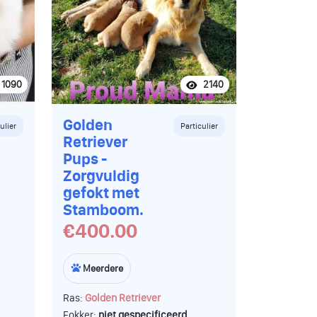
ke.
1090
2140
Golden
ulier
Particulier
Retriever
Pups -
Zorgvuldig
gefokt met
Stamboom.
€400.00
Meerdere
Ras:
Golden Retriever
Fokker:
niet gespecificeerd