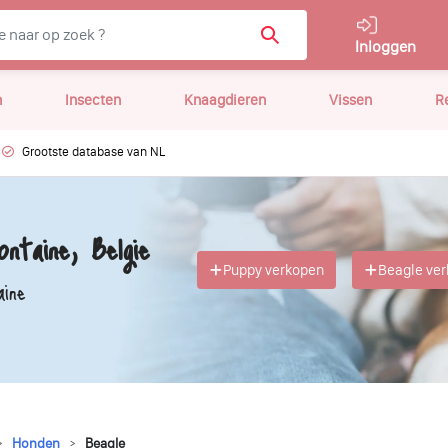
Inloggen
n
Insecten
Knaagdieren
Vissen
R
Grootste database van NL
ntaine, Belgie
Puppy verkopen
Beagle ve
aine
Honden
Beagle