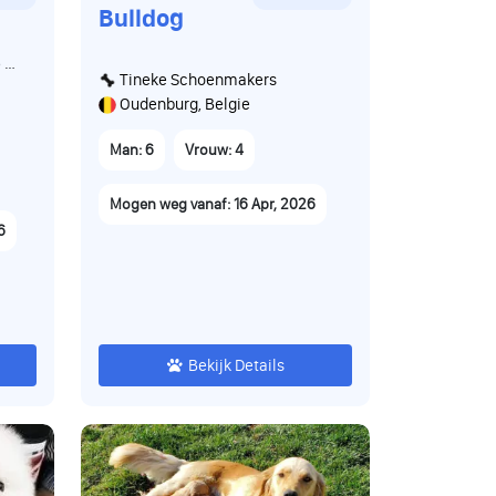
Bulldog
 en
Tineke Schoenmakers
n.
Oudenburg, Belgie
ens
Man: 6
Vrouw: 4
aar
Mogen weg vanaf: 16 Apr, 2026
en
6
 en
t
Bekijk Details
je