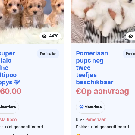
naar 0471/25.40.38. Dit is de
nummer van ons baasje, Inne
Tot later, poot, de pups
4470
super
Pomeriaan
Particulier
Partic
iale
pups nog
ine
twee
tipoo
teefjes
ppys 🩷
beschikbaar
60.00
€Op aanvraag
Meerdere
Meerdere
Maltipoo
Ras:
Pomeriaan
er:
niet gespecificeerd
Fokker:
niet gespecificeerd