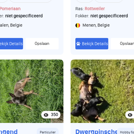
Pomeriaan
Ras:
Rottweiler
er:
niet gespecificeerd
Fokker:
niet gespecificeerd
alen, Belgie
Menen, Belgie
ekijk Details
Opslaan
Bekijk Details
Opslaa
350
ingend
Dwergpinscher
Particulier
Hobby fo