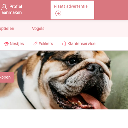
Profiel
Plaats advertentie
aanmaken
eptielen
Vogels
Nestjes
Fokkers
Klantenservice
rkopen