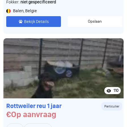
Fokker:
niet gespecificeerd
Balen, Belgie
Bekijk Details
Opslaan
110
Rottweiler reu 1 jaar
Particulier
€Op aanvraag