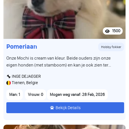
1500
Pomeriaan
Hobby fokker
Onze Mochi is cream van kleur. Beide ouders zijn onze
eigen honden (met stamboom) en kan je ook zien ter
plaatse. Groeit op tussen andere pomeriaantjes en is alle
INGE DEJAEGER
geluiden en bewegingen van het dagelijkse leven gewoon.
Tienen, Belgie
De puppy is volledig gezond, werd gecontroleerd door de
dierenarts en is correct gevaccineerd volgens leeftijd. Hij
Man: 1
Vrouw: 0
Mogen weg vanaf: 28 Feb, 2026
heeft een Belgisch paspoort en is gechipt. Wij zoeken voor
hem een warme, liefdevolle en verantwoordelijke familie
Bekijk Details
die hem een prachtig leven zal geven. Stuur gerust een
bericht voor meer informatie, foto’s of video’s.