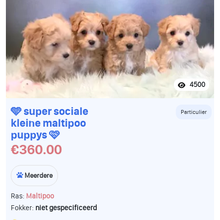
4500
🩵 super sociale
Particulier
kleine maltipoo
puppys 🩷
€360.00
Meerdere
Ras:
Maltipoo
Fokker:
niet gespecificeerd