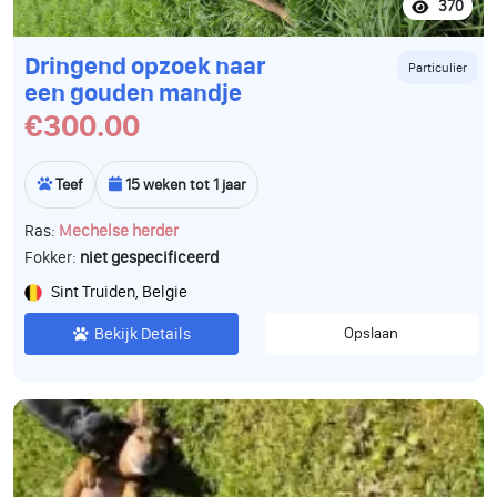
370
Dringend opzoek naar
Particulier
een gouden mandje
€300.00
Teef
15 weken tot 1 jaar
Ras:
Mechelse herder
Fokker:
niet gespecificeerd
Sint Truiden, Belgie
Bekijk Details
Opslaan