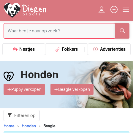
Nestjes
Fokkers
Advertenties
Honden
Puppy verkopen
Beagle verkopen
Filteren op
Home
Honden
Beagle