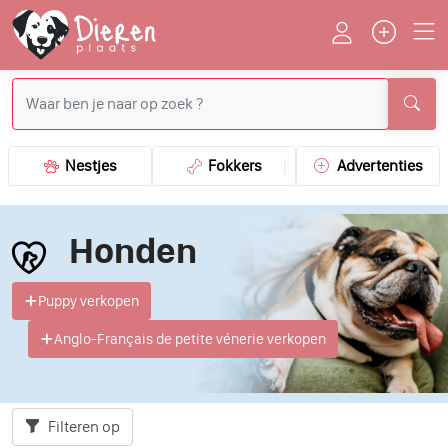
Nestjes
Fokkers
Advertenties
Honden
Puppy verkopen
Anglo-Français de petite vénerie verkopen
Filteren op